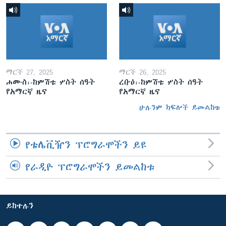
ማርች 27, 2025
ማርች 26, 2025
ሐሙስ፡-ከምሽቱ ሦስት ሰዓት
ረቡዕ፡-ከምሽቱ ሦስት ሰዓት
የአማርኛ ዜና
የአማርኛ ዜና
ሁሉንም ክፍሎች ይመልከቱ
የቴሌቪዥን ፕሮግራሞችን ይዩ
የራዲዮ ፕሮግራሞችን ይመልከቱ
ይከተሉን