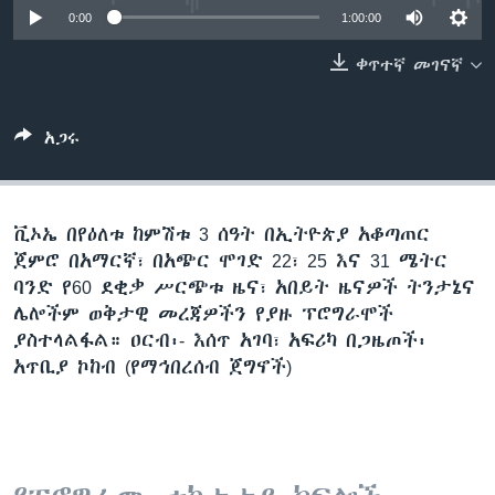
0:00
1:00:00
ቀጥተኛ መገናኛ
ቋንቋዎች
አጋሩ
ቪኦኤ በየዕለቱ ከምሽቱ 3 ሰዓት በኢትዮጵያ አቆጣጠር
ጀምሮ በአማርኛ፣ በአጭር ሞገድ 22፣ 25 እና 31 ሜትር
ባንድ የ60 ደቂቃ ሥርጭቱ ዜና፣ አበይት ዜናዎች ትንታኔና
ሌሎችም ወቅታዊ መረጃዎችን የያዙ ፕሮግራሞች
ያስተላልፋል። ዐርብ፡- እሰጥ አገባ፣ አፍሪካ በጋዜጦች፡
አጥቢያ ኮከብ (የማኅበረሰብ ጀግኖች)