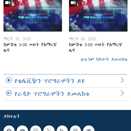
ማርች 25, 2025
ማርች 24, 2025
ከምሽቱ 3:00 ሠዐት የአማርኛ
ከምሽቱ 3:00 ሠዐት የአማርኛ
ዜና
ዜና
ሁሉንም ክፍሎች ይመልከቱ
የቴሌቪዥን ፕሮግራሞችን ይዩ
የራዲዮ ፕሮግራሞችን ይመልከቱ
ይከተሉን