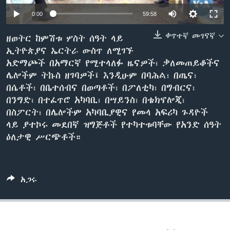
0:00
59:58
ቀጥተኛ መገናኛ
ቋንቋዎች
ዘወትር ከምሽቱ ሦስት ሰዓት ላይ
ኢትዮጵያና ኤርትራ ውስጥ ለሚገኙ
አድማጮች በአማርኛ የሚተላለፉ ዜናዎች፣ ቃለመጠይቆችና
ሌሎችም ትኩስ ዘገባዎች፤ እንዲሁም በባሕል፣ በጤና፣
በሴቶች፣ በቤተሰብና በወጣቶች፣ በፖለቲካ፣ በግብርና፣
በንግድ፣ በተፈጥሮ አካባቢ፣ በሣይንስ፣ በቴክኖሎጂ፣
በስፖርት፣ በሌሎችም አካባቢያዊና የመላ አፍሪካ ጉዳዮች
ላይ ያተኮሩ መደበኛ ዝግጅቶች የተካተቱባቸው የአንድ ሰዓት
ዕለታዊ ሥርጭቶች።
አጋሩ