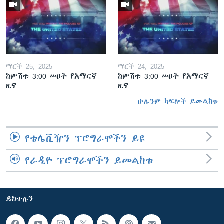
ማርች 25, 2025
ማርች 24, 2025
ከምሽቱ 3:00 ሠዐት የአማርኛ
ከምሽቱ 3:00 ሠዐት የአማርኛ
ዜና
ዜና
ሁሉንም ክፍሎች ይመልከቱ
የቴሌቪዥን ፕሮግራሞችን ይዩ
የራዲዮ ፕሮግራሞችን ይመልከቱ
ይከተሉን