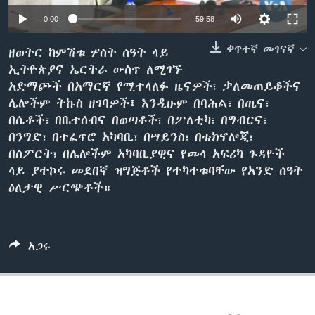
0:00
59:58
ቀጥተኛ መገናኛ
ቋንቋዎች
ዘወትር ከምሽቱ ሦስት ሰዓት ላይ
ኢትዮጵያና ኤርትራ ውስጥ ለሚገኙ
አድማጮች በአማርኛ የሚተላለፉ ዜናዎች፣ ቃለመጠይቆችና
ሌሎችም ትኩስ ዘገባዎች፤ እንዲሁም በባሕል፣ በጤና፣
በሴቶች፣ በቤተሰብና በወጣቶች፣ በፖለቲካ፣ በግብርና፣
በንግድ፣ በተፈጥሮ አካባቢ፣ በሣይንስ፣ በቴክኖሎጂ፣
በስፖርት፣ በሌሎችም አካባቢያዊና የመላ አፍሪካ ጉዳዮች
ላይ ያተኮሩ መደበኛ ዝግጅቶች የተካተቱባቸው የአንድ ሰዓት
ዕለታዊ ሥርጭቶች።
አጋሩ