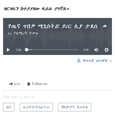
ዝርዝሩን ከተያያዘው ፋይል ያገኛሉ።
የጤና ጥበቃ ሚኒስትሯ ዶ/ር ሊያ ታደሰ
by
የአሜሪካ ድምፅ
No media source currently available
0:00
4:36
ቀጥተኛ መገናኛ
አጋሩ
Follow us
This item is part of
ዜና
ኢትዮጵያ/ኤርትራ
ሃኪምዎን ይጠይቁ