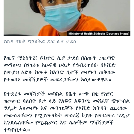
ቋንቋዎች
የጤና ጥበቃ ሚኒስትሯ ዶ/ር ሊያ ታደሰ
የጤና ሚኒስትሯ ዶክተር ሊያ ታደሰ በሰጡት ጋዜጣዊ
መግለጫ በሃገሪቱ አሁናዊ ሁኔታ የኅብረተሰቡ በኮቪድ
የመያዝ ዕድሉ ከመቶ ከአንድ በታች መሆኑን ጠቅሰው
የተወሰኑ መሻሻያዎች መደረጋቸውን አስታውቀዋል።
ከተደረጉ መሻሻዎች መካከል ከቤት ውጭ በቂ የአየር
ዝውውር ባለበት ቦታ ላይ የአፍና አፍንጫ መሸፈኛ ጭምብል
ግዴታ አለመሆኑ እና መንገደኞች የኮቪድ ክትባት ጨረሰው
መውሰዳቸውን የሚያመላክት መስረጃ ከያዙ የመርመረ ግዴታ
እንደሌለባቸው የሚጨምር እና ሌሎችም ማሻሻያዎች
ተካቶበታል።