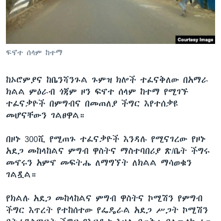
ቋንቋዎች
ፍኖተ ሰላም ከተማ
ከኦሮምያና ከቤንሻንጉል ጉምዝ ክሎች ተፈናቅለው በአማራ
ክልል ምዕራብ ጎጃም ዞን ፍኖተ ሰላም ከተማ የሚገኙ
ተፈናቃዮች በምግብና በመጠለያ ችግር እየተሰቃዩ
መሆናቸውን ገልፀዋል።
በዞኑ 300ሺ የሚጠጉ ተፈናቃዮች እንዳሉ የሚናገረው የዞኑ
አደጋ መከላከልና ምግብ ዋስትና ማስተባበሪያ ጽ/ቤት ችግሩ
መኖሩን አምኖ መፍትሔ ለማግኘት ለክልል ማሳወቁን
ገልጿል።
የክልሉ አደጋ መከላከልና ምግብ ዋስትና ኮሚሽን የምግብ
ችግር እጥረት የተከሰተው የፌዴራል አደጋ ሥጋት ኮሚሽን