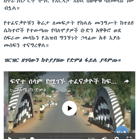
በትራንስፖርት ችግር የእርዳታ እህል በወቅቱ ባለመላኩ ነው
ብሏል።
የተፈናቃዮቹን ቅሬታ ለመፍታት የክልሉ መንግሥት ከተለዩ
ሴክተሮች የተውጣጡ የባለሞያዎች ቡድን አዋቅሮ ወደ
ስፍራው መላኩን የሕዝብ ግንኙነት ኃላፊው አቶ እያሱ
መስፍን ተናግረዋል።
ዝርዝር ዘገባውን ከተያያዘው የድምፅ ፋይል ያዳምጡ።
ፍኖተ ሰላም የሚገኙ ተፈናቃዮች ከፍተኛ ችግር ላይ መሆናቸውን ገለፁ
by
የአሜሪካ ድምፅ
No media source currently available