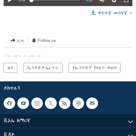
0:00
6:23
ቀጥተኛ መገናኛ
አጋሩ
Follow us
This item is part of
ዜና
ኢትዮጵያ/ኤርትራ
የኢትዮጵያ የስደት ቀውስ
ይከተሉን
ቪኦኤ አማርኛ
ቪዲዮ