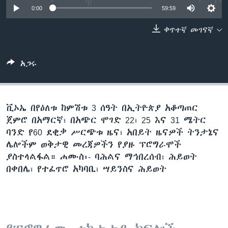
0:00
59:59
ቀጥተኛ መገናኛ
ቋንቋዎች
አጋሩ
ቪኦኤ በየዕለቱ ከምሽቱ 3 ሰዓት በኢትዮጵያ አቆጣጠር
ጀምሮ በአማርኛ፣ በአጭር ሞገድ 22፣ 25 እና 31 ሜትር
ባንድ የ60 ደቂቃ ሥርጭቱ ዜና፣ አበይት ዜናዎች ትንታኔና
ሌሎችም ወቅታዊ መረጃዎችን የያዙ ፕሮግራሞች
ያስተላልፋል። ሐሙስ፡- ባሕልና ማኅበረሰብ፣ ሕይወት
በቀበሌ፣ የተፈጥሮ አካባቢ፣ ሣይንስና ሕይወት