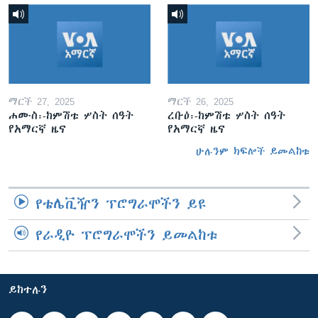
ማርች 27, 2025
ማርች 26, 2025
ሐሙስ፡-ከምሽቱ ሦስት ሰዓት
ረቡዕ፡-ከምሽቱ ሦስት ሰዓት
የአማርኛ ዜና
የአማርኛ ዜና
ሁሉንም ክፍሎች ይመልከቱ
የቴሌቪዥን ፕሮግራሞችን ይዩ
የራዲዮ ፕሮግራሞችን ይመልከቱ
ይከተሉን