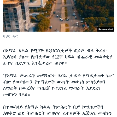
ቋንቋዎች
ባህር ዳር
በአማራ ክልል የሚገኙ ዩኒቨርሲቲዎች ፎረም ብዙ ቅሬታ
እያስነሳ ያለው የዘንድሮው የ12ኛ ክፍል ብሔራዊ መልቀቂያ
ፈተና በድጋሚ እንዲታረም ጠየቀ።
“የአማራ ምሑራን መማክርት ጉባኤ ታይቶ የማይታወቅ ነው”
ብሎ የጠቀሰውን የተማሪዎች ውጤት መቀነስ ምክንያቱን
ለማወቅ በመረጃና ማስረጃ የተደገፈ ማጣራት እያደረገ
መሆኑን ገልፀ።
በተመሳሳይ የአማራ ክልል ትምሕርት ቢሮ ኮሚቴዎችን
አዋቅሮ ወደ ትምሕርት ምዘናና ፈተናዎች ኤጀንሲ መላኩን