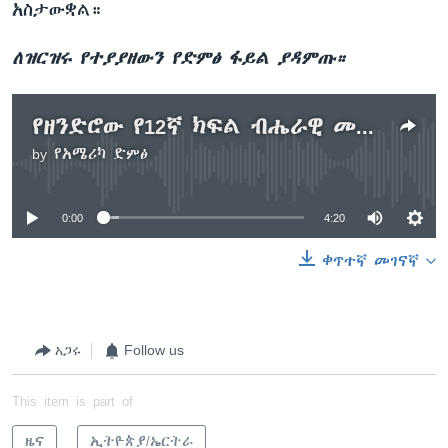
አስታውቋል።
ለዝርዝሩ የተያያዘውን የድምፅ ፋይል ያዳምጡ።
የዘንድሮው የ12ኛ ክፍል ብሔራዊ መልቀቂያ ፈተና በድጋሚ እንዲታረም ተጠየቀ
by
የአሜሪካ ድምፅ
No media source currently available
0:00
4:20
ቀጥተኛ መገናኛ
አጋሩ
Follow us
This item is part of
ዜና
ኢትዮጵያ/ኤርትራ