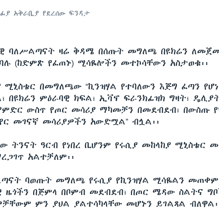
ረፊያ አቅራቢያ የደረሰው ፍንዳታ
ዊ ባለሥልጣናት ዛሬ ቅዳሜ በሰጡት መግለጫ በዩክሬን ለመጀመ
ተባሉ (ከድምጽ የፈጠኑ) ሚሳዬሎችን መተኮሳቸውን አስታወቁ፡፡
 ሚኒስቴር በመግለጫው “ኪንዝሃል የተባለውን እጅግ ፈጣን የሆነ፣
ል፣ በዩክሬን ምዕራባዊ ክፍል፣ ኢቫኖ ፍራንክፊዝክ ግዛት፣ ዴሊያ
 የምድር ውስጥ የጦር መሳሪያ ማካመቻን በመደብደብ፣ በውስጡ የ
የር መገናኛ መሳሪያዎችን አውድሟል” ብሏል፡፡
ው ትንናት ዓርብ የነበረ ቢሆንም የሩሲያ መከላከያ ሚኒስቴር 
ማረጋገጥ አልተቻለም፡፡
ልጣናት ባወጡት መግለጫ የሩሲያ የኪንዝሃል ሚሳዬልን መጠቀም
ዊ ዜጎችን በጅምላ በቦምብ መደብደብ፣ በጦር ሜዳው ስልትና ግ
ዎቻቸውም ምን ያህል ያልተሳካላቸው መሆኑን ይገልጻል ብለዋል፡