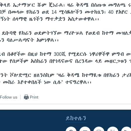
ጠቅላይ ኤታማዦር ሹም ጄነራል፣ ዛሬ ቅዳሜ በሰጡቱ መግለጫ ሩ
ብቻ በመላው ዩክሬን ወደ 14 ሚሳዬሎችን መተክሷን፣ 40 የአየር
ነኝነት ሰላማዊ ዜጎችን ማጥቃቷን አስታውቀዋል፡፡
 ደቡባዊ ዩክሬን ወደምትገኘው ማሪዮፑል የወደብ ከተማ መዝለ
ሬን ባለሥልጣናት አምነዋል፡፡
ደብ በቆየችው በዚህ ከተማ 300ሺ የሚደርሱ ነዋሪዋችዋ ምግብ 
ተው የሰዎችም አስክሬን በየጎዳናውና በረንዳው ላይ መዘርጋቱን 
ዳንት ቮሎድሚር ዘለንስኪም “ዛሬ ቅዳሜ ከተማዪቱ በዩክሬን ታሪ
 መከራ እየተቀበለች ነው ሲሉ” ተናግረዋል፡፡
Follow us
Print
ይከተሉን