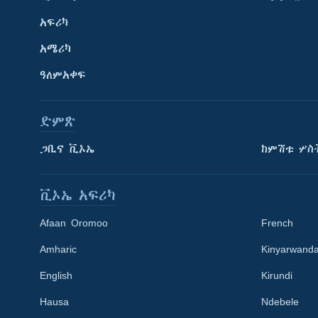
አፍሪካ
አሜሪካ
ዓለምአቀፍ
ድምጽ
ጋቢና ቪኦኤ
ከምሽቱ ሦስ
ቪኦኤ አፍሪካ
Afaan Oromoo
French
Amharic
Kinyarwand
English
Kirundi
Learning English
Hausa
Ndebele
ይከተሉን