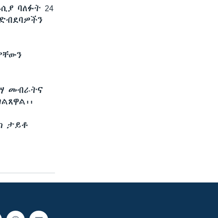
ሲያ ባለፉት 24
 ድብደባዎችን
ቃቸውን
ውሃ መብራትና
ገልጸዋል፡፡
ክ ታይቶ