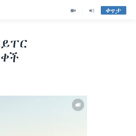
ቀጥታ
ሃይፐር
ወቀች