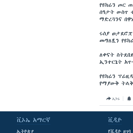
የዩክሬን ጦር 
ሰዓታት ውስጥ 
ማድረጓንና በዋ
ሩስያ ወታደሮቿ
መግለጿን የዩክ
ለቀናት ስትደበ
ኢንተርኔት አጥ
የዩክሬን ፕሬዚ
የማያውቅ ትልቅ
አጋሩ
ቪኦኤ አማርኛ
ቪዲዮ
ኢትዮጵያ
የቪዲዮ ዘገባ