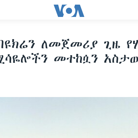
በዩክሬን ለመጀመሪያ ጊዜ የ
ሚሳዬሎችን መተከሷን አስታ