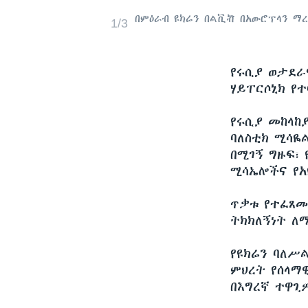
በምዕራብ ዩክሬን በልቪቭ በአውሮፕላን ማ
1/3
የሩሲያ ወታደራ
ሃይፐርሶኒክ የ
የሩሲያ መከላከያ
ባለስቲክ ሚሳዬ
በሚገኝ ግዙፍ፣
ሚሳኤሎችና የአ
ጥቃቱ የተፈጸመ
ትክክለኝነት ለ
የዩክሬን ባለሥ
ምህረት የሰላማ
በእግረኛ ተዋጊ