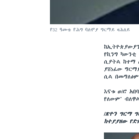
የ32 ዓመቱ የሕግ ባለሞያ ግርማይ ዛሕለይ
ከኢትዮጵያውያን
የኪንግ ካውንቲ
ሲያትል ከተማ 
ያሸነፈው ግርማይ
ሲል በመግለፅም
እናቱ ወ/ሮ አ
የለውም" ብለዋ
/ጽዮን ግርማ ግ
ከተያያዘው የድ