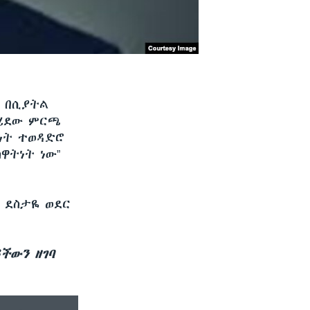
ይ በሲያትል
ካሄደው ምርጫ
ነት ተወዳድሮ
ዋትነት ነው”
 ደስታዬ ወደር
ዳችውን ዘገባ