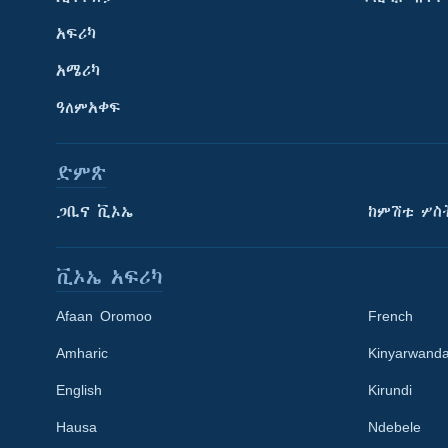
አፍሪካ
አሜሪካ
ዓለምአቀፍ
ድምጽ
ጋቢና ቪኦኤ
ከምሽቱ ሦስ
ቪኦኤ አፍሪካ
Afaan Oromoo
French
Amharic
Kinyarwand
English
Kirundi
Learning English
Hausa
Ndebele
ይከተሉን