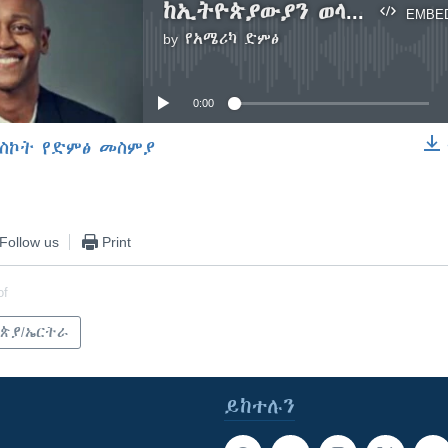
ከኢትዮጵያውያን ወላጆቹ የተወለደው ግርማይ ዛሕለይ በሲያትል የኪንግ ካውንቲ ምርጫ አሸነፈ
EMBE
by
የአሜሪካ ድምፅ
No media source currently available
0:00
ስኮት የድምፅ መስምያ
EMBED
Follow us
Print
of
ጵያ/ኤርትራ
ይከተሉን