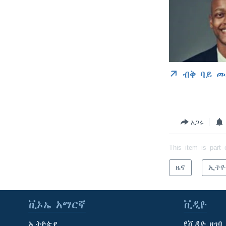
ብቅ ባይ መ
አጋሩ
This item is part 
ዜና
ኢትዮ
ቪኦኤ አማርኛ
ቪዲዮ
ኢትዮጵያ
የቪዲዮ ዘገባ