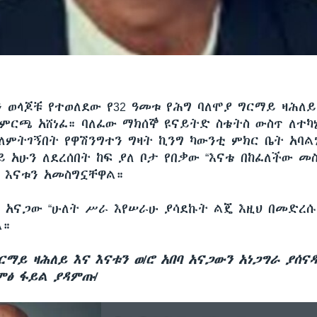
 ወላጆቹ የተወለደው የ32 ዓመቱ የሕግ ባለሞያ ግርማይ ዛሕለ
 ምርጫ አሸነፈ። ባለፈው ማክሰኞ ዩናይትድ ስቴትስ ውስጥ ለተ
ለምትገኝበት የዋሽንግተን ግዛት ኪንግ ካውንቲ ምክር ቤት አባል
 አሁን ለደረሰበት ከፍ ያለ ቦታ የበቃው “እናቴ በከፈለችው መስ
 እናቱን አመስግኗቸዋል።
በባ አናጋው “ሁለት ሥራ እየሠራሁ ያሳደኩት ልጄ እዚህ በመድረሱ
ል።
ርማይ ዛሕለይ እና እናቱን ወ/ሮ አበባ አናጋውን አነጋግራ ያሰና
ምፅ ፋይል ያዳምጡ/