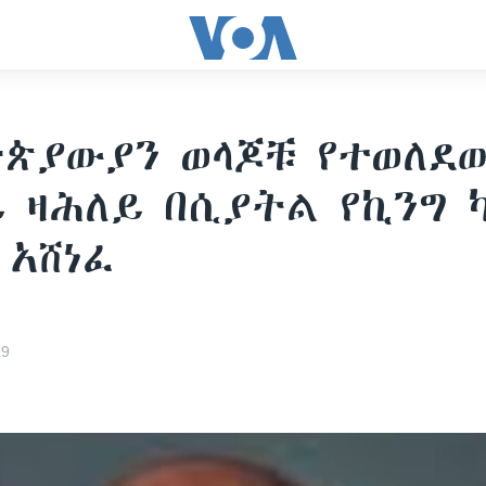
ጵያውያን ወላጆቹ የተወለደ
 ዛሕለይ በሲያትል የኪንግ 
አሸነፈ
19