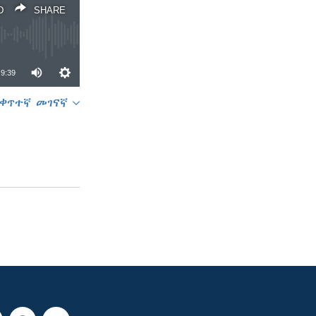
D
SHARE
9:39
ቀጥተኛ መገናኛ
SHARE