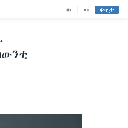
ቀጥታ
ው
ካውንቲ