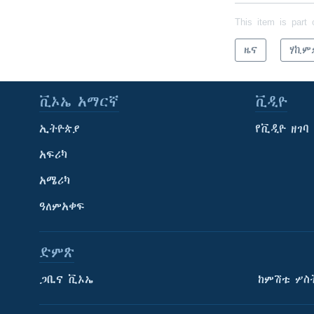
This item is part 
ዜና
ሃኪም
ቪኦኤ አማርኛ
ቪዲዮ
ኢትዮጵያ
የቪዲዮ ዘገባ
አፍሪካ
አሜሪካ
ዓለምአቀፍ
ድምጽ
ጋቢና ቪኦኤ
ከምሽቱ ሦስ