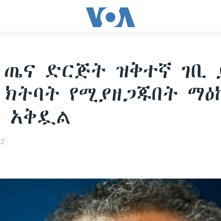
 ጤና ድርጅት ዝቅተኛ ገቢ 
 ክትባት የሚያዘጋጁበት ማዕ
ት አቅዷል
22