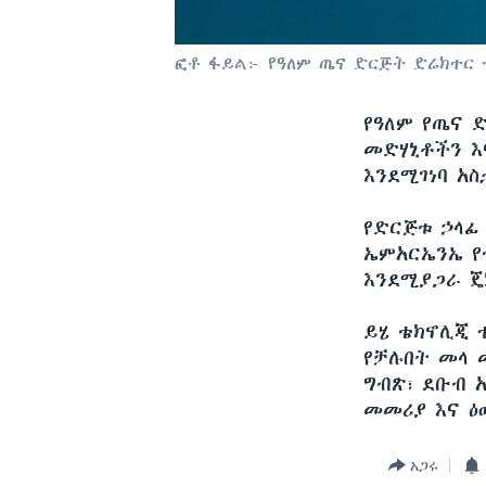
ፎቶ ፋይል፦ የዓለም ጤና ድርጅት ድሬክተር 
የዓለም የጤና 
መድሃኒቶችን እ
እንደሚገነባ አ
የድርጅቱ ኃላፊ
ኤምአርኤንኤ የ
እንደሚያጋራ ጄ
ይሄ ቴክኖሊጂ 
የቻሉበት መላ 
ግብጽ፣ ደቡብ አ
መመሪያ እና ዕ
አጋሩ