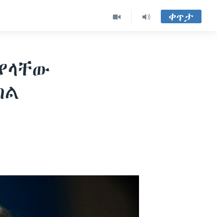
ቀጥታ
ያላቸው
ከል