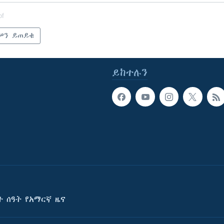
of
ዎን ይጠይቁ
ይከተሉን
ት ሰዓት የአማርኛ ዜና