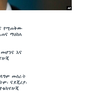
ምና የሚጠቅሙ
ልጠና ማዕከል
 መሆንና እና
ክኖሎጂ
 ዳግም መስራት
ትም፣ ናይጄሪያ፣
 የቴክኖሎጂ