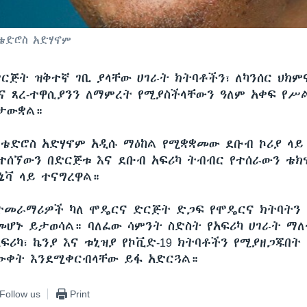
ቴድሮስ አድሃኖም
ድርጅት ዝቅተኛ ገቢ ያላቸው ሀገራት ክትባቶችን፣ ለካንሰር ህክ
ና ጸረ-ተዋሲያንን ለማምረት የሚያስችላቸውን ዓለም አቀፍ የሥ
ስታውቋል።
 ቴድሮስ አድሃኖም አዲሱ ማዕከል የሚቋቋመው ደቡብ ኮሪያ ላይ
ተሰኘውን በድርጅቱ እና ደቡብ አፍሪካ ትብብር የተሰራውን ቴ
ኔቫ ላይ ተናግረዋል።
ተመራማሪዎች ካለ ሞዴርና ድርጅት ድጋፍ የሞዴርና ክትባትን
መሆኑ ይታወሳል። ባለፈው ሳምንት ስድስት የአፍሪካ ሀገራት ማለ
ፍሪካ፣ ኬንያ እና ቱኒዝያ የኮቪድ-19 ክትባቶችን የሚያዘጋጁበት
ውቀት እንደሚቀርብላቸው ይፋ አድርጓል።
Follow us
Print