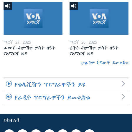
ማርች 27, 2025
ማርች 26, 2025
ሐሙስ፡-ከምሽቱ ሦስት ሰዓት
ረቡዕ፡-ከምሽቱ ሦስት ሰዓት
የአማርኛ ዜና
የአማርኛ ዜና
ሁሉንም ክፍሎች ይመልከቱ
የቴሌቪዥን ፕሮግራሞችን ይዩ
የራዲዮ ፕሮግራሞችን ይመልከቱ
ይከተሉን