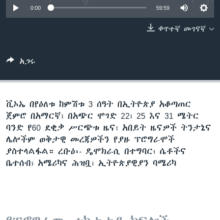
0:00
59:59
ቀጥተኛ መገናኛ
ቋንቋዎች
አጋሩ
ቪኦኤ በየዕለቱ ከምሽቱ 3 ሰዓት በኢትዮጵያ አቆጣጠር
ጀምሮ በአማርኛ፣ በአጭር ሞገድ 22፣ 25 እና 31 ሜትር
ባንድ የ60 ደቂቃ ሥርጭቱ ዜና፣ አበይት ዜናዎች ትንታኔና
ሌሎችም ወቅታዊ መረጃዎችን የያዙ ፕሮግራሞች
ያስተላልፋል። ረቡዕ፡- ዴሞክራሲ በተግባር፣ ሴቶችና
ቤተሰብ፣ አሜሪካና ሕዝቧ፣ ኢትዮጵያዊያን ባሜሪካ