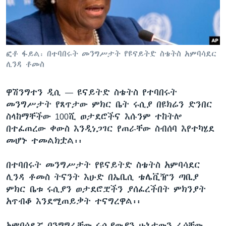
ቋንቋዎች
ፎቶ ፋይል፡ በተባበሩት መንግሥታት የዩናይትድ ስቴትስ አምባሳደር
ሊንዳ ቶመስ
ዋሽንግተን ዲሲ —
ዩናይትድ ስቴትስ የተባበሩት
መንግሥታት የጸጥታው ምክር ቤት ሩሲያ በዩክሬን ድንበር
ስላከማቸችው 100ሺ ወታደሮችና እሱንም ተከትሎ
በተፈጠረው ቀውስ እንዲነጋገር የጠራቸው ስብሰባ እየተካሄደ
መሆኑ ተመልክቷል፡፡
በተባበሩት መንግሥታት የዩናይትድ ስቴትስ አምባሳደር
ሊንዳ ቶመስ ትናንት እሁድ በኤቢሲ ቴሌቪዥን ጣቢያ
ምክር ቤቱ ሩሲያን ወታደሮቿችን ያሰፈረችበት ምክንያት
አጥብቆ እንደሚጠይቃት ተናግረዋል፡፡
አምባሳደሯ በንግግራቸው ሩሲያውያን ሁኔታውን ራሳቸው