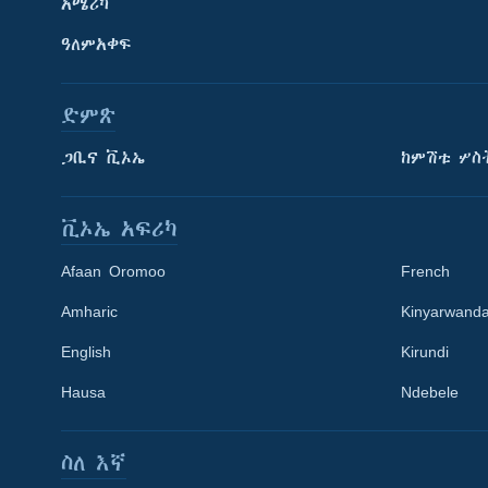
አሜሪካ
ዓለምአቀፍ
ድምጽ
ጋቢና ቪኦኤ
ከምሽቱ ሦስ
ቪኦኤ አፍሪካ
Afaan Oromoo
French
Amharic
Kinyarwand
English
Kirundi
Learning English
Hausa
Ndebele
ይከተሉን
ስለ እኛ