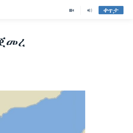
ቀጥታ
ተጀመረ