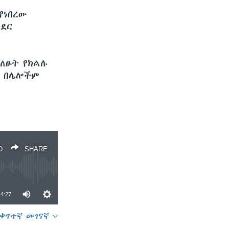
የነበረው
ዳደር
ለፁት የክልሉ
ት በሌሎችም
D
SHARE
4:27
ቀጥተኛ መገናኛ
SHARE