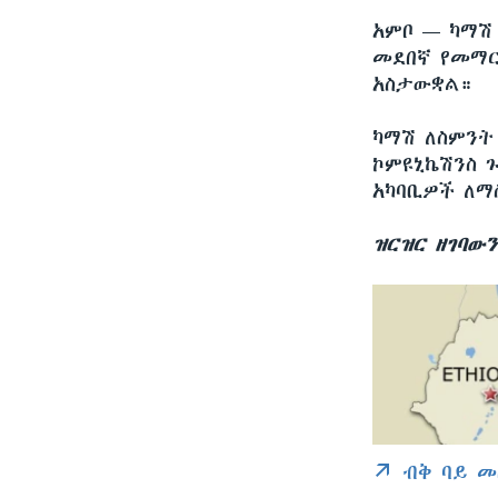
አምቦ —
ካማሽ
መደበኛ የመማር
አስታውቋል።
ካማሽ ለስምንት
ኮምዩኒኬሽንስ 
አካባቢዎች ለማ
ዝርዝር ዘገባው
ብቅ ባይ መ