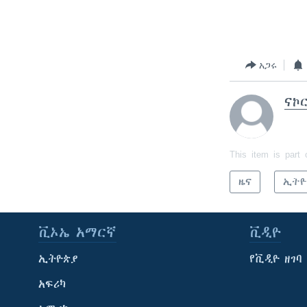
አጋሩ
ናኮ
This item is part 
ዜና
ኢትዮ
ቪኦኤ አማርኛ
ቪዲዮ
ኢትዮጵያ
የቪዲዮ ዘገባ
አፍሪካ