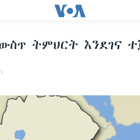
ውስጥ ትምህርት እንደገና 
21