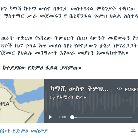
 ዞን ካማሽ ከተማ ውስጥ በፀጥታ መስተጓጎል ምክንያት ተቋርጦ 
 ማስተማር ሥራ መጀመሩን የ ቤኒሻንጉል ጉምዝ ክልል አስተ
 ወራት ተቋርጦ የነበረው ትምህርት በዚህ ሳምንት መጀመሩን የገ
ጉዳዮች ቢሮ ኃላፊ አቶ መለሰ በየነ የፀጥታውን ሁኔታ በማረጋጋ
ስጀመር የክልሉ መንግሥት እየሠራ መሆኑን አመልክተዋል።
ን ከተያያዘው የድምፅ ፋይል ያዳምጡ።
ካማሺ ውስጥ ትምህርት እንደገና ተጀመረ
EMBE
by
የአሜሪካ ድምፅ
No media source currently available
0:00
ስኮት የድምፅ መስምያ
EMBED