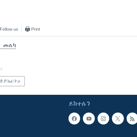
Follow us
Print
ር መልካ
of
ጵያ/ኤርትራ
ይከተሉን