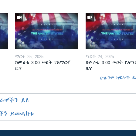
ማርች 25, 2025
ማርች 24, 2025
ከምሽቱ 3:00 ሠዐት የአማርኛ
ከምሽቱ 3:00 ሠዐት የአማ
ዜና
ዜና
ሁሉንም ክፍሎች ይ
ራሞችን ይዩ
ችን ይመልከቱ