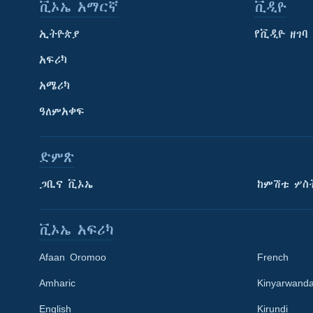
ቪኦኤ አማርኛ
ቪዲዮ
ኢትዮጵያ
የቪዲዮ ዘገባ
አፍሪካ
አሜሪካ
ዓለምአቀፍ
ድምጽ
ጋቢና ቪኦኤ
ከምሽቱ ሦስ
ቪኦኤ አፍሪካ
Afaan Oromoo
French
Amharic
Kinyarwand
English
Kirundi
Learning English