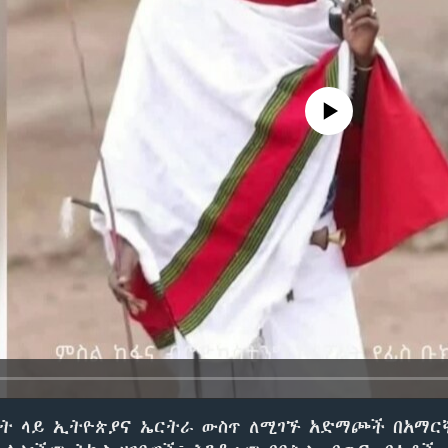
No media source currently avail
ዓት ላይ ኢትዮጵያና ኤርትራ ውስጥ ለሚገኙ አድማጮች በአማር