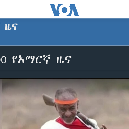
ኛ ዜና
00 የአማርኛ ዜና