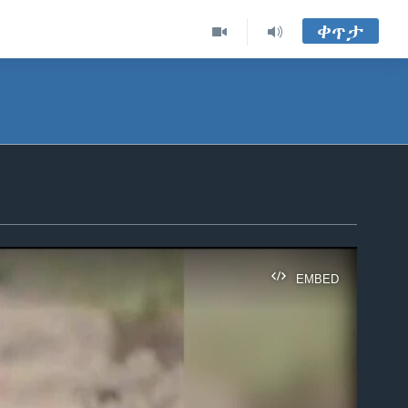
ቀጥታ
EMBED