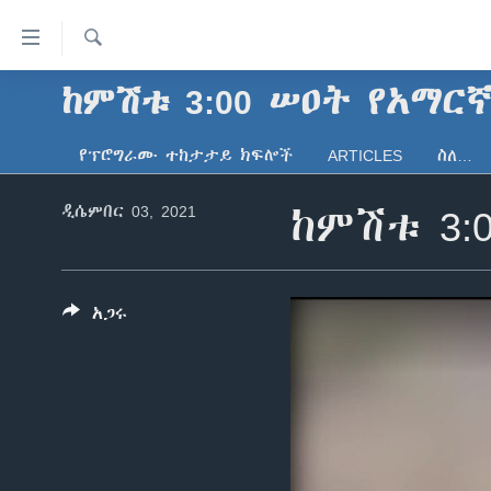
በቀላሉ
የመሥሪያ
ማገናኛዎች
ፈልግ
ከምሽቱ 3:00 ሠዐት የአማር
ዜና
ወደ
ኑሮ በጤንነት
ኢትዮጵያ
ዋናው
የፕሮግራሙ ተከታታይ ክፍሎች
ARTICLES
ስለ…
ይዘት
ጋቢና ቪኦኤ
አፍሪካ
እለፍ
ዲሴምበር 03, 2021
ከምሽቱ 3:
ከምሽቱ ሦስት ሰዓት የአማርኛ ዜና
ዓለምአቀፍ
ወደ
ዋናው
ቪዲዮ
አሜሪካ
ይዘት
የፎቶ መድብሎች
መካከለኛው ምሥራቅ
እለፍ
አጋሩ
ወደ
ክምችት
ዋናው
ይዘት
እለፍ