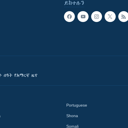
ይከተሉን
ት ሰዓት የአማርኛ ዜና
Portuguese
a
Shona
Somali