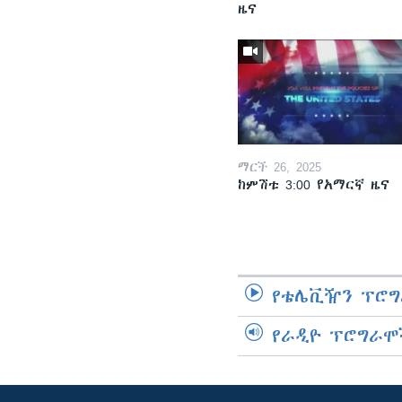
ዜና
ማርች 26, 2025
ከምሽቱ 3:00 የአማርኛ ዜና
የቴሌቪዥን ፕሮግ
የራዲዮ ፕሮግራሞ