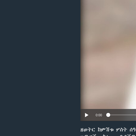
0:00
ዘወትር ከምሽቱ ሦስት ሰ