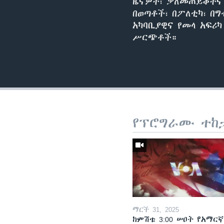
ዜናዎች፣ ቃለመጠይቆችና 
በወጣቶች፣ በፖለቲካ፣ በግ
አካባቢያዊና የመላ አፍሪ
ሥርጭቶች።
የፕሮግራሙ ተከ
ማርች 31, 2025
ከምሽቱ 3:00 ሠዐት የአማርኛ