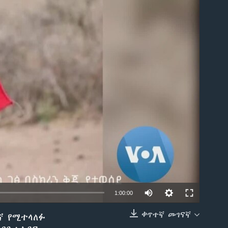
able
1:00:00
ቀጥተኛ መገናኛ
ኛ የሚተላለፉ
EMBED