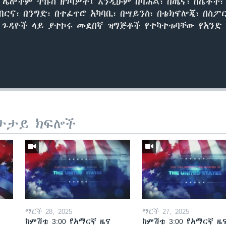
ሌሎችም ትኩስ ዘገባዎች፤ እንዲሁም በባሕል፣ በጤና፣ በሴቶች፣
ብርና፣ በንግድ፣ በተፈጥሮ አካባቢ፣ በሣይንስ፣ በቴክኖሎጂ፣ በስ
ካ ጉዳዮች ላይ ያተኮሩ መደበኛ ዝግጅቶች የተካተቱባቸው የአንድ 
ታታይ ክፍሎች
ማርች 28, 2025
ማርች 27, 2025
ከምሽቱ 3:00 የአማርኛ ዜና
ከምሽቱ 3:00 የአማርኛ ዜ