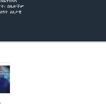
 በቤተሰብና
ፖርት፣ በሌሎችም
ሰዓት ዕለታዊ
ና