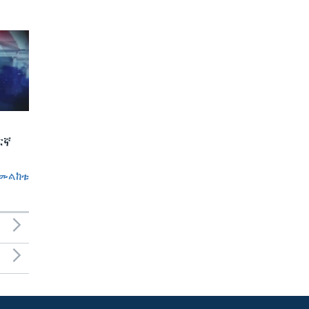
ርኛ
መልከቱ