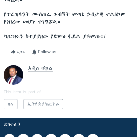
የፕሬዝዳንት ሙስጠፌ ጉብኝት ምጣኔ ኃብታዊ ተልዕኮም
የነበረው መሆኑ ተነግሯል።
/ዝርዝሩን ከተያያዘው የድምፅ ፋይል ያዳምጡ።/
አጋሩ
Follow us
አዲስ ቸኮል
This item is part of
ዜና
ኢትዮጵያ/ኤርትራ
ይከተሉን