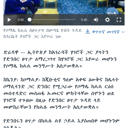
0:00
5:40
ቋንቋዎች
የሶማሌ ክልል በፀጥታና በምጣኔ ሃብት ጉዳይ
ቀጥተኛ መገናኛ
ከጎረቤት ሃገሮች ጋር እየሠራ ነው
ድሬዳዋ —
ኢትዮጵያ ከአጎራባች ሃገሮች ጋር ያላትን
የድንበር ፀጥታ ለማረጋገጥ ከሃገሮቹ ጋር እየሠራ መሆኑን
የሶማሌ ክልል መንግሥት አስታውቋል።
ከኬንያ፣ ከሶማልያ፣ ከጂቡቲና ዓለም አቀፍ ዕውቅና ከሌላት
ሶማሊላንድ ጋር ድንበር የሚጋራው የሶማሌ ክልል ርዕሰ
መስተዳድር መስጠፋ ኡመርና ምክትላቸው ሰሞኑን ወደ
ሃገሮቹ ተጉዘው በዚሁ የድንበር ፀጥታ ጉዳይ ላይ
መምከራቸውን የክልሉ መንግሥት አስታውቋል።
የድንበሩን ፀጥታ በክልሉ ልዩ ኃይል እያስጠበቀ መሆኑንም
ገልጿል።