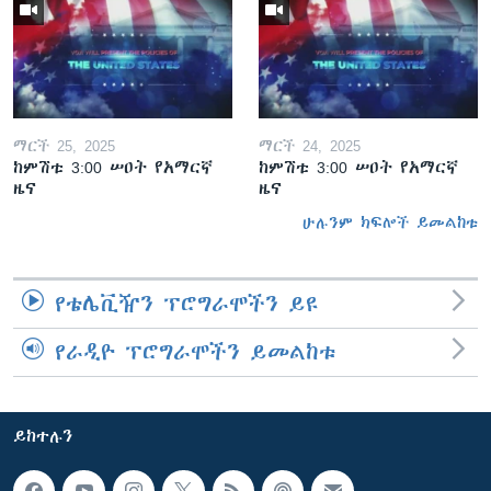
ማርች 25, 2025
ማርች 24, 2025
ከምሽቱ 3:00 ሠዐት የአማርኛ
ከምሽቱ 3:00 ሠዐት የአማርኛ
ዜና
ዜና
ሁሉንም ክፍሎች ይመልከቱ
የቴሌቪዥን ፕሮግራሞችን ይዩ
የራዲዮ ፕሮግራሞችን ይመልከቱ
ይከተሉን