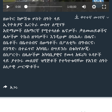
0:00
1:00:00
ቀጥተኛ መገናኛ
ቋንቋዎች
ዘወትር ከምሽቱ ሦስት ሰዓት ላይ
ኢትዮጵያና ኤርትራ ውስጥ ለሚገኙ
አድማጮች በአማርኛ የሚተላለፉ ዜናዎች፣ ቃለመጠይቆችና
ሌሎችም ትኩስ ዘገባዎች፤ እንዲሁም በባሕል፣ በጤና፣
በሴቶች፣ በቤተሰብና በወጣቶች፣ በፖለቲካ፣ በግብርና፣
በንግድ፣ በተፈጥሮ አካባቢ፣ በሣይንስ፣ በቴክኖሎጂ፣
በስፖርት፣ በሌሎችም አካባቢያዊና የመላ አፍሪካ ጉዳዮች
ላይ ያተኮሩ መደበኛ ዝግጅቶች የተካተቱባቸው የአንድ ሰዓት
ዕለታዊ ሥርጭቶች።
አጋሩ