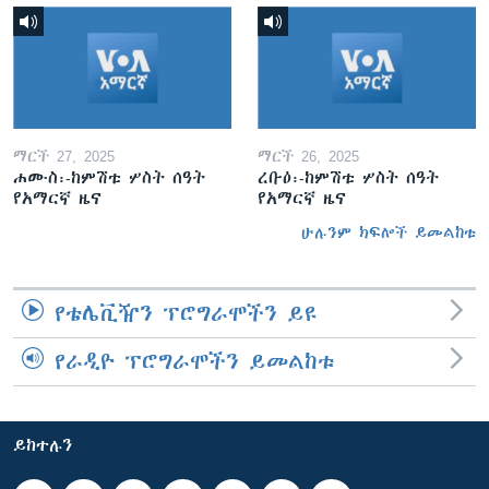
ማርች 27, 2025
ማርች 26, 2025
ሐሙስ፡-ከምሽቱ ሦስት ሰዓት
ረቡዕ፡-ከምሽቱ ሦስት ሰዓት
የአማርኛ ዜና
የአማርኛ ዜና
ሁሉንም ክፍሎች ይመልከቱ
የቴሌቪዥን ፕሮግራሞችን ይዩ
የራዲዮ ፕሮግራሞችን ይመልከቱ
ይከተሉን