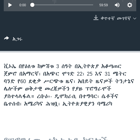
0:00
59:59
ቀጥተኛ መገናኛ
ቋንቋዎች
አጋሩ
ቪኦኤ በየዕለቱ ከምሽቱ 3 ሰዓት በኢትዮጵያ አቆጣጠር
ጀምሮ በአማርኛ፣ በአጭር ሞገድ 22፣ 25 እና 31 ሜትር
ባንድ የ60 ደቂቃ ሥርጭቱ ዜና፣ አበይት ዜናዎች ትንታኔና
ሌሎችም ወቅታዊ መረጃዎችን የያዙ ፕሮግራሞች
ያስተላልፋል። ረቡዕ፡- ዴሞክራሲ በተግባር፣ ሴቶችና
ቤተሰብ፣ አሜሪካና ሕዝቧ፣ ኢትዮጵያዊያን ባሜሪካ