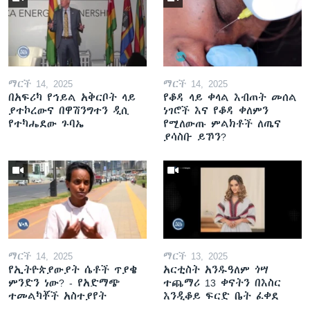
ማርች 14, 2025
ማርች 14, 2025
በአፍሪካ የኅይል አቅርቦት ላይ
የቆዳ ላይ ቀላል እብጠት መሰል
ያተኮረውና በዋሽንግተን ዲሲ
ነገሮች እና የቆዳ ቀለምን
የተካሔደው ጉባኤ
የሚለውጡ ምልክቶች ለጤና
ያሳስቡ ይኾን?
ማርች 14, 2025
ማርች 13, 2025
የኢትዮጵያውያት ሴቶች ጥያቄ
አርቲስት አንዱዓለም ጎሣ
ምንድን ነው? - የአድማጭ
ተጨማሪ 13 ቀናትን በእስር
ተመልካቾች አስተያየት
እንዲቆይ ፍርድ ቤት ፈቀደ