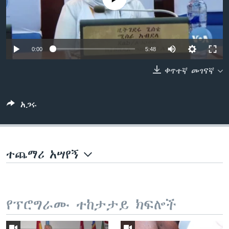
ቋንቋዎች
0:00
5:48
ቀጥተኛ መገናኛ
አጋሩ
ተጨማሪ አሣየኝ
የፕሮግራሙ ተከታታይ ክፍሎች