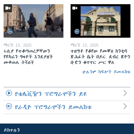
ማርች 13, 2025
ማርች 13, 2025
ሩሲያ የተቆጣጠረቻቸውን
ተዘግቶ የቆየው የመቐለ ከንቲባ
የዩክሬን ግዛቶች እንደያዘች
ጽሕፈት ቤት በዶር. ደብረ ጽዮን
መቀጠል ትሻለች
ቡድን ቁጥጥር ሥር ዋለ
ሁሉንም ክፍሎች ይመልከቱ
የቴሌቪዥን ፕሮግራሞችን ይዩ
የራዲዮ ፕሮግራሞችን ይመልከቱ
ይከተሉን