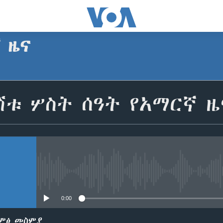
ኛ ዜና
SUBSCRIBE
ሽቱ ሦስት ሰዓት የአማርኛ ዜ
Apple Podcasts
ይድረሰኝ / ይላክልኝ
No media source currently avail
0:00
ድምፅ መስምያ