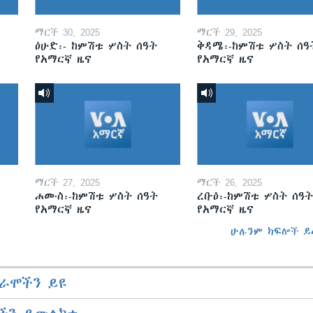
ማርች 30, 2025
ማርች 29, 2025
ዕሁድ፡- ከምሽቱ ሦስት ሰዓት
ቅዳሜ፡-ከምሽቱ ሦስት ሰዓ
የአማርኛ ዜና
የአማርኛ ዜና
ማርች 27, 2025
ማርች 26, 2025
ሐሙስ፡-ከምሽቱ ሦስት ሰዓት
ረቡዕ፡-ከምሽቱ ሦስት ሰዓት
የአማርኛ ዜና
የአማርኛ ዜና
ሁሉንም ክፍሎች ይ
ራሞችን ይዩ