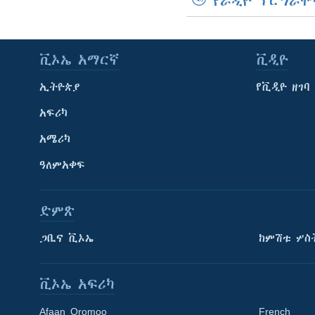
የራዲዮ ፕሮግራሞ
ቪኦኤ አማርኛ
ቪዲዮ
ኢትዮጵያ
የቪዲዮ ዘገባ
አፍሪካ
አሜሪካ
ዓለምአቀፍ
ድምጽ
ጋቢና ቪኦኤ
ከምሽቱ ሦስ
ቪኦኤ አፍሪካ
Afaan Oromoo
French