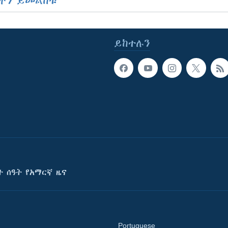
ችን ይመልከቱ
ይከተሉን
ት ሰዓት የአማርኛ ዜና
Portuguese