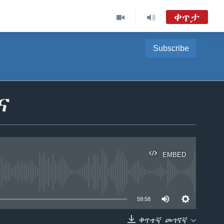
ቀጥታ
Subscribe
ከምሽቱ 3:00 የአማርኛ ዜና
TVMC09
ሐሙስ፡-ከምሽቱ ሦስት ሰዓት የአማርኛ ዜና
ና
VOA Amharic Audio Tube
EMBED
able
59:58
ቀጥተኛ መገናኛ