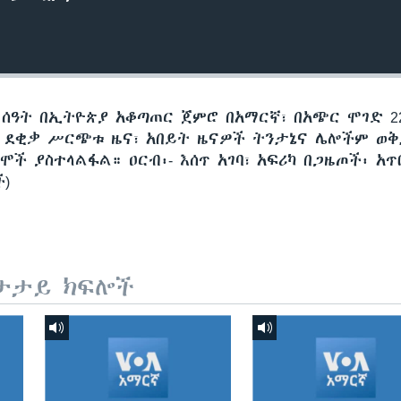
 ሰዓት በኢትዮጵያ አቆጣጠር ጀምሮ በአማርኛ፣ በአጭር ሞገድ 22
60 ደቂቃ ሥርጭቱ ዜና፣ አበይት ዜናዎች ትንታኔና ሌሎችም ወ
ች ያስተላልፋል። ዐርብ፡- እሰጥ አገባ፣ አፍሪካ በጋዜጦች፡ አጥ
ች)
ታታይ ክፍሎች