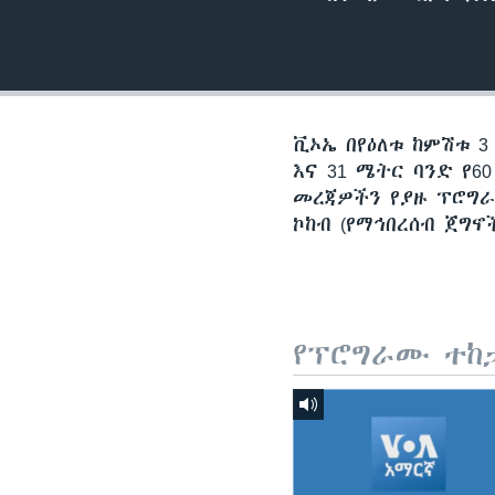
ቪኦኤ በየዕለቱ ከምሽቱ 3
እና 31 ሜትር ባንድ የ
መረጃዎችን የያዙ ፕሮግራሞ
ኮከብ (የማኅበረሰብ ጀግኖ
የፕሮግራሙ ተከ