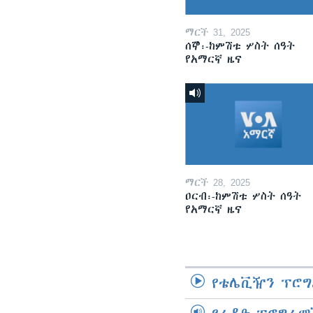
ማርች 31, 2025
ሰኞ፡-ከምሽቱ ሦስት ሰዓት
የአማርኛ ዜና
ማርች 28, 2025
ዐርብ፡-ከምሽቱ ሦስት ሰዓት
የአማርኛ ዜና
የቴሌቪዥን ፕሮግ