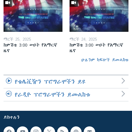
ማርች 25, 2025
ማርች 24, 2025
ከምሽቱ 3:00 ሠዐት የአማርኛ
ከምሽቱ 3:00 ሠዐት የአማርኛ
ዜና
ዜና
ሁሉንም ክፍሎች ይመልከቱ
የቴሌቪዥን ፕሮግራሞችን ይዩ
የራዲዮ ፕሮግራሞችን ይመልከቱ
ይከተሉን