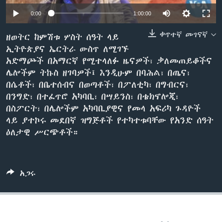
0:00
1:00:00
ቀጥተኛ መገናኛ
ቋንቋዎች
ዘወትር ከምሽቱ ሦስት ሰዓት ላይ
ኢትዮጵያና ኤርትራ ውስጥ ለሚገኙ
አድማጮች በአማርኛ የሚተላለፉ ዜናዎች፣ ቃለመጠይቆችና
ሌሎችም ትኩስ ዘገባዎች፤ እንዲሁም በባሕል፣ በጤና፣
በሴቶች፣ በቤተሰብና በወጣቶች፣ በፖለቲካ፣ በግብርና፣
በንግድ፣ በተፈጥሮ አካባቢ፣ በሣይንስ፣ በቴክኖሎጂ፣
በስፖርት፣ በሌሎችም አካባቢያዊና የመላ አፍሪካ ጉዳዮች
ላይ ያተኮሩ መደበኛ ዝግጅቶች የተካተቱባቸው የአንድ ሰዓት
ዕለታዊ ሥርጭቶች።
አጋሩ