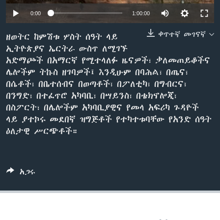
0:00
1:00:00
ቀጥተኛ መገናኛ
ቋንቋዎች
ዘወትር ከምሽቱ ሦስት ሰዓት ላይ
ኢትዮጵያና ኤርትራ ውስጥ ለሚገኙ
አድማጮች በአማርኛ የሚተላለፉ ዜናዎች፣ ቃለመጠይቆችና
ሌሎችም ትኩስ ዘገባዎች፤ እንዲሁም በባሕል፣ በጤና፣
በሴቶች፣ በቤተሰብና በወጣቶች፣ በፖለቲካ፣ በግብርና፣
በንግድ፣ በተፈጥሮ አካባቢ፣ በሣይንስ፣ በቴክኖሎጂ፣
በስፖርት፣ በሌሎችም አካባቢያዊና የመላ አፍሪካ ጉዳዮች
ላይ ያተኮሩ መደበኛ ዝግጅቶች የተካተቱባቸው የአንድ ሰዓት
ዕለታዊ ሥርጭቶች።
አጋሩ