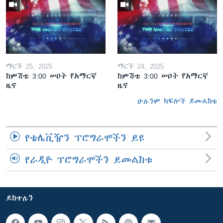
ማርች 25, 2025
ማርች 24, 2025
ከምሽቱ 3:00 ሠዐት የአማርኛ
ከምሽቱ 3:00 ሠዐት የአማርኛ
ዜና
ዜና
ሁሉንም ክፍሎች ይመልከቱ
የቴሌቪዥን ፕሮግራሞችን ይዩ
የራዲዮ ፕሮግራሞችን ይመልከቱ
ይከተሉን