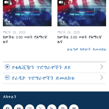
ማርች 25, 2025
ማርች 24, 2025
ከምሽቱ 3:00 ሠዐት የአማርኛ
ከምሽቱ 3:00 ሠዐት የአማርኛ
ዜና
ዜና
ሁሉንም ክፍሎች ይመልከቱ
የቴሌቪዥን ፕሮግራሞችን ይዩ
የራዲዮ ፕሮግራሞችን ይመልከቱ
ይከተሉን