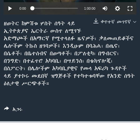
0:00
1:00:00
ቀጥተኛ መገናኛ
ቋንቋዎች
ዘወትር ከምሽቱ ሦስት ሰዓት ላይ
ኢትዮጵያና ኤርትራ ውስጥ ለሚገኙ
አድማጮች በአማርኛ የሚተላለፉ ዜናዎች፣ ቃለመጠይቆችና
ሌሎችም ትኩስ ዘገባዎች፤ እንዲሁም በባሕል፣ በጤና፣
በሴቶች፣ በቤተሰብና በወጣቶች፣ በፖለቲካ፣ በግብርና፣
በንግድ፣ በተፈጥሮ አካባቢ፣ በሣይንስ፣ በቴክኖሎጂ፣
በስፖርት፣ በሌሎችም አካባቢያዊና የመላ አፍሪካ ጉዳዮች
ላይ ያተኮሩ መደበኛ ዝግጅቶች የተካተቱባቸው የአንድ ሰዓት
ዕለታዊ ሥርጭቶች።
አጋሩ