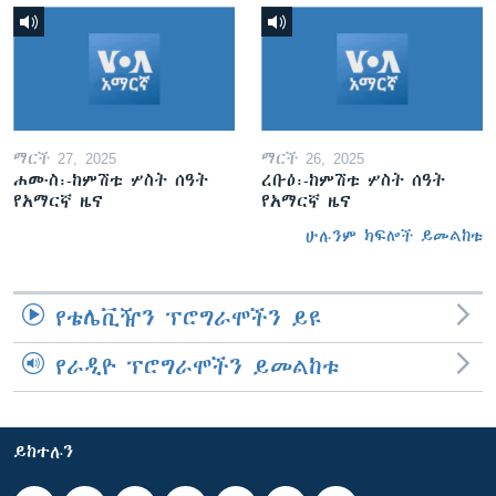
ማርች 27, 2025
ማርች 26, 2025
ሐሙስ፡-ከምሽቱ ሦስት ሰዓት
ረቡዕ፡-ከምሽቱ ሦስት ሰዓት
የአማርኛ ዜና
የአማርኛ ዜና
ሁሉንም ክፍሎች ይመልከቱ
የቴሌቪዥን ፕሮግራሞችን ይዩ
የራዲዮ ፕሮግራሞችን ይመልከቱ
ይከተሉን