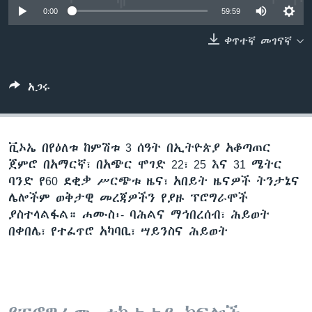
0:00
59:59
ቀጥተኛ መገናኛ
ቋንቋዎች
አጋሩ
ቪኦኤ በየዕለቱ ከምሽቱ 3 ሰዓት በኢትዮጵያ አቆጣጠር
ጀምሮ በአማርኛ፣ በአጭር ሞገድ 22፣ 25 እና 31 ሜትር
ባንድ የ60 ደቂቃ ሥርጭቱ ዜና፣ አበይት ዜናዎች ትንታኔና
ሌሎችም ወቅታዊ መረጃዎችን የያዙ ፕሮግራሞች
ያስተላልፋል። ሐሙስ፡- ባሕልና ማኅበረሰብ፣ ሕይወት
በቀበሌ፣ የተፈጥሮ አካባቢ፣ ሣይንስና ሕይወት