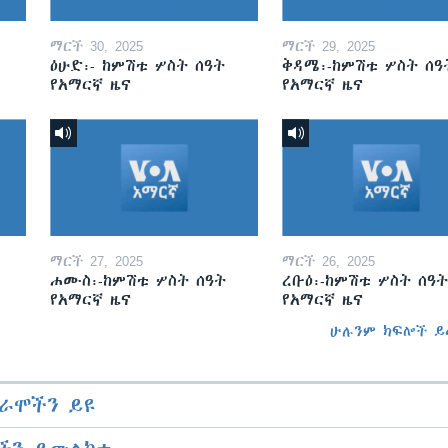
ማርች 30, 2025
ማርች 29, 2025
ዕሁድ፡- ከምሽቱ ሦስት ሰዓት
ቅዳሜ፡-ከምሽቱ ሦስት ሰዓ
የአማርኛ ዜና
የአማርኛ ዜና
ማርች 27, 2025
ማርች 26, 2025
ሐሙስ፡-ከምሽቱ ሦስት ሰዓት
ረቡዕ፡-ከምሽቱ ሦስት ሰዓት
የአማርኛ ዜና
የአማርኛ ዜና
ሁሉንም ክፍሎች ይ
ራሞችን ይዩ