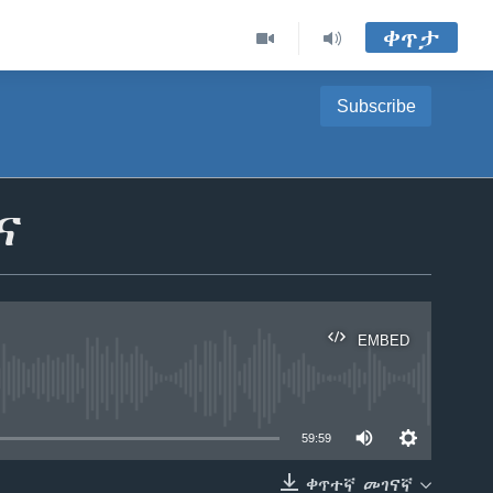
ቀጥታ
Subscribe
ና
EMBED
able
59:59
ቀጥተኛ መገናኛ