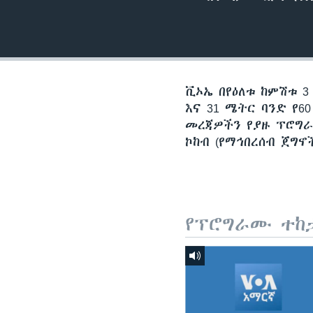
ቪኦኤ በየዕለቱ ከምሽቱ 3
እና 31 ሜትር ባንድ የ
መረጃዎችን የያዙ ፕሮግራሞ
ኮከብ (የማኅበረሰብ ጀግኖ
የፕሮግራሙ ተከ