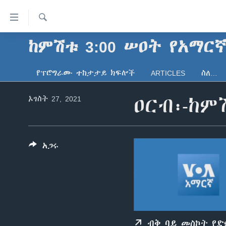
በቀላሉ
የመሥሪያ
ማገናኛዎች
ፈልግ
ከምሽቱ 3:00 ሠዐት የአማር
ዜና
ወደ
ኑሮ በጤንነት
ኢትዮጵያ
ዋናው
የፕሮግራሙ ተከታታይ ክፍሎች
ARTICLES
ስለ…
ይዘት
ጋቢና ቪኦኤ
አፍሪካ
እለፍ
ኦገስት 27, 2021
ዐርብ፡-ከም
ከምሽቱ ሦስት ሰዓት የአማርኛ ዜና
ዓለምአቀፍ
ወደ
ዋናው
ቪዲዮ
አሜሪካ
ይዘት
የፎቶ መድብሎች
መካከለኛው ምሥራቅ
እለፍ
አጋሩ
ወደ
ክምችት
ዋናው
ይዘት
እለፍ
ብቅ ባይ መስኮት የ