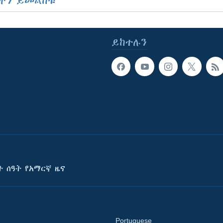
ችን ይመልከቱ
ይከተሉን
ት ሰዓት የአማርኛ ዜና
Portuguese