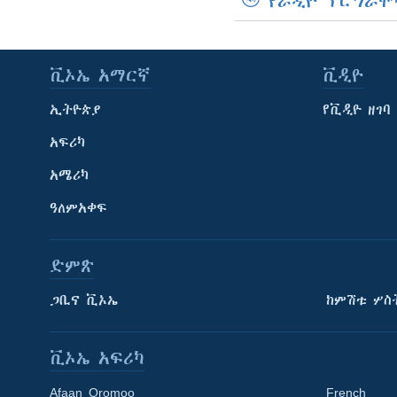
የራዲዮ ፕሮግራሞ
ቪኦኤ አማርኛ
ቪዲዮ
ኢትዮጵያ
የቪዲዮ ዘገባ
አፍሪካ
አሜሪካ
ዓለምአቀፍ
ድምጽ
ጋቢና ቪኦኤ
ከምሽቱ ሦስ
ቪኦኤ አፍሪካ
Afaan Oromoo
French