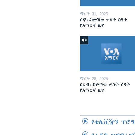
ማርች 31, 2025
ሰኞ፡-ከምሽቱ ሦስት ሰዓት
የአማርኛ ዜና
ማርች 28, 2025
ዐርብ፡-ከምሽቱ ሦስት ሰዓት
የአማርኛ ዜና
የቴሌቪዥን ፕሮግ