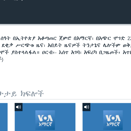
 ሰዓት በኢትዮጵያ አቆጣጠር ጀምሮ በአማርኛ፣ በአጭር ሞገድ 22
60 ደቂቃ ሥርጭቱ ዜና፣ አበይት ዜናዎች ትንታኔና ሌሎችም ወ
ች ያስተላልፋል። ዐርብ፡- እሰጥ አገባ፣ አፍሪካ በጋዜጦች፡ አጥ
ች)
ታታይ ክፍሎች