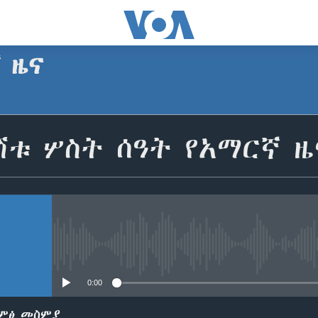
ኛ ዜና
SUBSCRIBE
ሽቱ ሦስት ሰዓት የአማርኛ ዜ
Apple Podcasts
ይድረሰኝ / ይላክልኝ
No media source currently avail
0:00
ድምፅ መስምያ