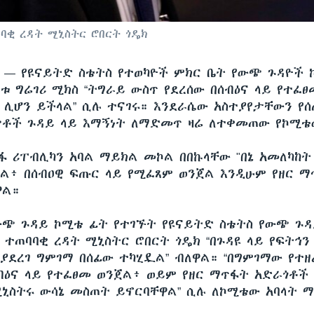
ባቂ ረዳት ሚኒስትር ሮበርት ጎዴክ
ሲ —
የዩናይትድ ስቴትስ የተወካዮች ምክር ቤት የውጭ ጉዳዮች 
ቱ ግሬገሪ ሚክስ “ትግራይ ውስጥ የደረሰው በሰብዕና ላይ የተፈፀ
 ሊሆን ይችላል” ሲሉ ተናገሩ። እንደራሴው አስተያየታቸውን የ
ቶች ጉዳይ ላይ እማኝነት ለማድመጥ ዛሬ ለተቀመጠው የኮሚቴው
ፋ ሪፐብሊካን አባል ማይክል መኮል በበኩላቸው "በኔ አመለካከት
ጀል፥ በሰብዐዊ ፍጡር ላይ የሚፈጸም ወንጀል እንዲሁም የዘር 
ዋል።
ውጭ ጉዳይ ኮሚቴ ፊት የተገኙት የዩናይትድ ስቴትስ የውጭ ጉዳ
 ተጠባባቂ ረዳት ሚኒስትር ሮበርት ጎዴክ “በጉዳዩ ላይ የፍትኅን 
ያደረገ ግምገማ በሰፊው ተካሂዷል” ብለዋል። “በግምገማው የተዘ
ብዕና ላይ የተፈፀመ ወንጀል፥ ወይም የዘር ማጥፋት አድራጎቶች
ኒስትሩ ውሳኔ መስጠት ይኖርባቸዋል” ሲሉ ለኮሚቴው አባላት 