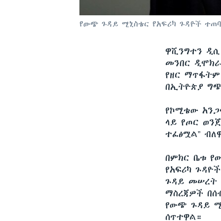
የውጭ ጉዳይ ሚኒስቴር የአፍሪካ ጉዳዮች ተጠባ
ዋሺንግተን ዲ
መንበር ዲሞክራ
የዘር ማጥፋትም
በኢትዮጵያ ግጭ
የኮሚቴው አንጋ
ላይ የጦር ወን
ተፈፅሟል” ብለ
በምክር ቤቱ የ
የአፍሪካ ጉዳዮች
ጉዳይ መሠረት 
ማስረጃዎች በሰ
የውጭ ጉዳይ ሚ
ሰጥተዋል።