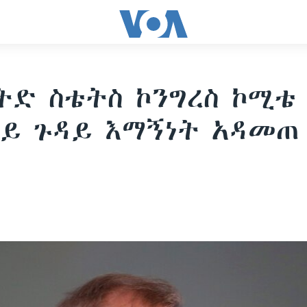
ትድ ስቴትስ ኮንግረስ ኮሚቴ
ይ ጉዳይ እማኝነት አዳመጠ