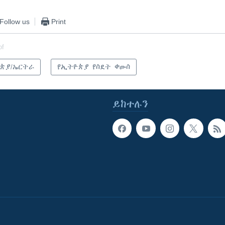
Follow us
Print
of
ጵያ/ኤርትራ
የኢትዮጵያ የስደት ቀውስ
ይከተሉን