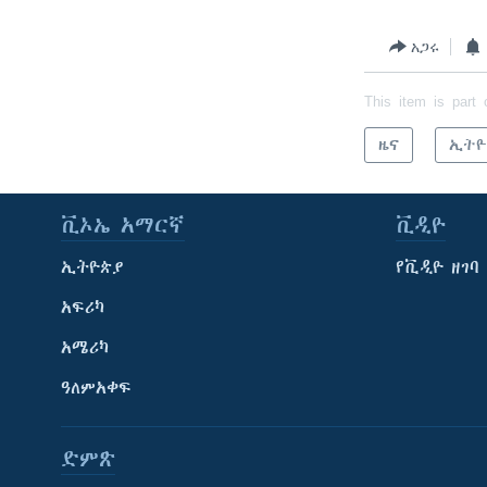
አጋሩ
This item is part 
ዜና
ኢትዮ
ቪኦኤ አማርኛ
ቪዲዮ
ኢትዮጵያ
የቪዲዮ ዘገባ
አፍሪካ
አሜሪካ
ዓለምአቀፍ
ድምጽ