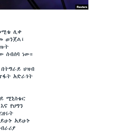
ኮሚቴ ሊቀ
መ ወንጀል፤
ሰጡት
 ስብሰባ ነው።
 በትግራይ ህዝብ
ማጥፋት አድራጎት
ይ ሚኒስቴር
እና የህግን
ረዘሩት
 ይሁኑ አይሁኑ
ማብራሪያ