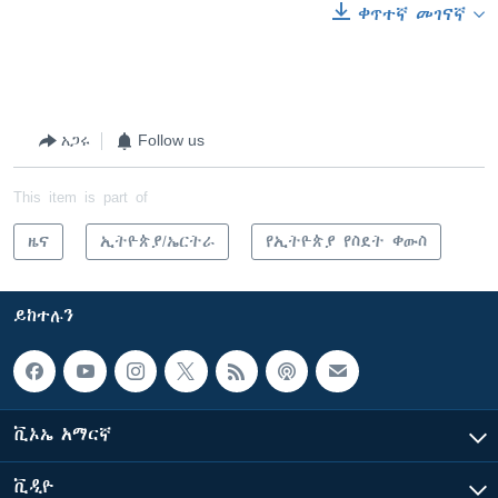
ቀጥተኛ መገናኛ
አጋሩ
Follow us
This item is part of
ዜና
ኢትዮጵያ/ኤርትራ
የኢትዮጵያ የስደት ቀውስ
ይከተሉን
ቪኦኤ አማርኛ
ቪዲዮ