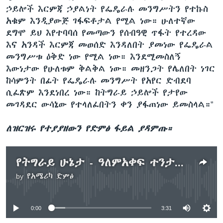
ኃይሎች እርምጃ ኃያልነት የፌዴራሉ መንግሥትን የተኩስ
አቁም እንዲያውጅ ገፋፍቶታል የሚል ነው። ሁለተኛው
ደግሞ ይህ እየተባባሰ የመጣውን የሰብዓዊ ጥፋት የተረዳው
እና አንዳች እርምጃ መወሰድ እንዳለበት ያመነው የፌዴራል
መንግሥቱ ዕቅድ ነው የሚል ነው። እንደሚመስለኝ
እውነታው የሁለቱም ቅልቅል ነው። መዘንጋት የሌለበት ነገር
ከሳምንት በፊት የፌዴራሉ መንግሥት የአየር ድብደባ
ሲፈጽም እንደነበረ ነው። ከትግራይ ኃይሎች የታየው
መገዳደር ውሳኔው የተላለፈበትን ቀን ያፋጠነው ይመስላል።”
ለዝርዝሩ የተያያዘውን የድምፅ ፋይል ያዳምጡ።
የትግራይ ሁኔታ - ዓለምአቀፍ ተንታኞች
by
የአሜሪካ ድምፅ
No media source currently available
0:00
3:31