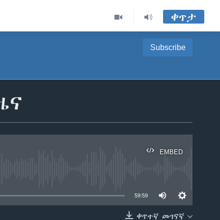
ቀጥታ
Subscribe
ዜና
EMBED
able
59:59
ቀጥተኛ መገናኛ