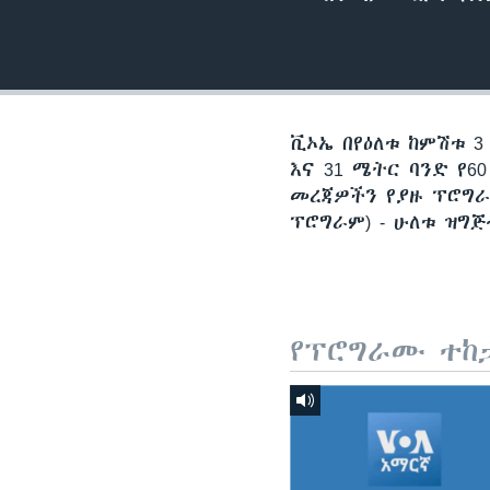
ቪኦኤ በየዕለቱ ከምሽቱ 3
እና 31 ሜትር ባንድ የ
መረጃዎችን የያዙ ፕሮግራ
ፕሮግራም) - ሁለቱ ዝግ
የፕሮግራሙ ተከ