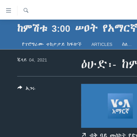
በቀላሉ
የመሥሪያ
ማገናኛዎች
ፈልግ
ከምሽቱ 3:00 ሠዐት የአማር
ዜና
ወደ
ኑሮ በጤንነት
ኢትዮጵያ
ዋናው
የፕሮግራሙ ተከታታይ ክፍሎች
ARTICLES
ስለ…
ይዘት
ጋቢና ቪኦኤ
አፍሪካ
እለፍ
ጁላይ 04, 2021
ዕሁድ፡- ከ
ከምሽቱ ሦስት ሰዓት የአማርኛ ዜና
ዓለምአቀፍ
ወደ
ዋናው
ቪዲዮ
አሜሪካ
ይዘት
የፎቶ መድብሎች
መካከለኛው ምሥራቅ
እለፍ
አጋሩ
ወደ
ክምችት
ዋናው
ይዘት
እለፍ
ብቅ ባይ መስኮት የ