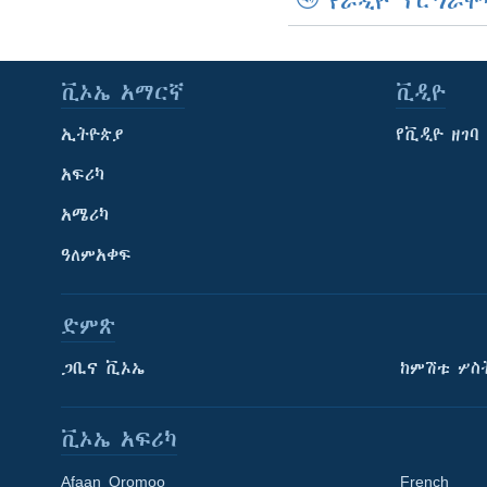
የራዲዮ ፕሮግራሞ
ቪኦኤ አማርኛ
ቪዲዮ
ኢትዮጵያ
የቪዲዮ ዘገባ
አፍሪካ
አሜሪካ
ዓለምአቀፍ
ድምጽ
ጋቢና ቪኦኤ
ከምሽቱ ሦስ
ቪኦኤ አፍሪካ
Afaan Oromoo
French