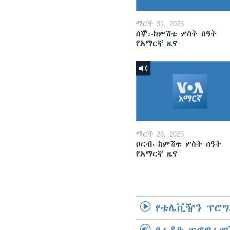
ማርች 31, 2025
ሰኞ፡-ከምሽቱ ሦስት ሰዓት
የአማርኛ ዜና
ማርች 28, 2025
ዐርብ፡-ከምሽቱ ሦስት ሰዓት
የአማርኛ ዜና
የቴሌቪዥን ፕሮግ