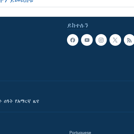
ችን ይመልከቱ
ይከተሉን
ት ሰዓት የአማርኛ ዜና
Portuguese