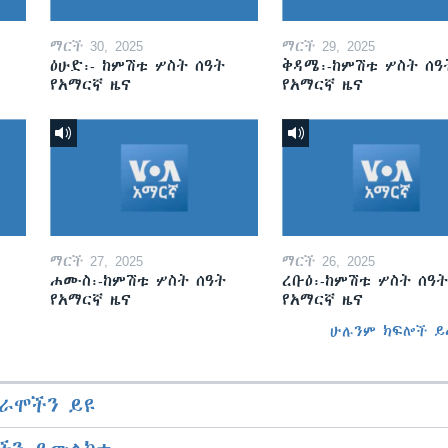
ማርች 30, 2025
ማርች 29, 2025
ዕሁድ፡- ከምሽቱ ሦስት ሰዓት
ቅዳሜ፡-ከምሽቱ ሦስት ሰዓ
የአማርኛ ዜና
የአማርኛ ዜና
ማርች 27, 2025
ማርች 26, 2025
ሐሙስ፡-ከምሽቱ ሦስት ሰዓት
ረቡዕ፡-ከምሽቱ ሦስት ሰዓት
የአማርኛ ዜና
የአማርኛ ዜና
ሁሉንም ክፍሎች ይ
ራሞችን ይዩ