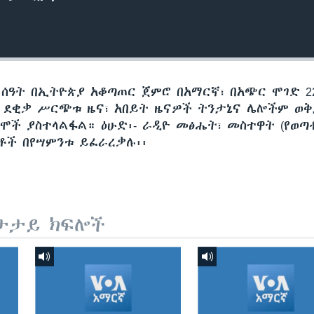
 ሰዓት በኢትዮጵያ አቆጣጠር ጀምሮ በአማርኛ፣ በአጭር ሞገድ 22
60 ደቂቃ ሥርጭቱ ዜና፣ አበይት ዜናዎች ትንታኔና ሌሎችም ወ
ሞች ያስተላልፋል። ዕሁድ፡- ራዲዮ መፅሔት፣ መስተዋት (የወጣ
ጅቶች በየሣምንቱ ይፈራረቃሉ፡፡
ታታይ ክፍሎች