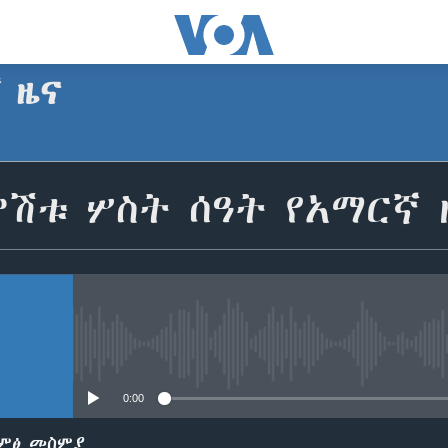
ኛ ዜና
SUBSCRIBE
ምሽቱ ሦስት ሰዓት የአማርኛ 
Apple Podcasts
ይድረሰኝ / ይላክልኝ
No media source currently avail
0:00
ድምፅ መስምያ