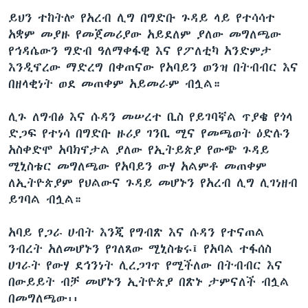
ይህን ተከትሎ የአረብ ሊግ በግድቡ ጉዳይ ላይ የተሳሳተ
አቋም መያዙ የመጀመሪያው አይደለም ያለው መግለጫው
የኅዳሴውን ግድብ ዓለማቀፋዊ እና የፖለቲካ አንድምታ
እንዲኖረው ማድረግ በቀጠናው የአባይን ወንዝ በትብብር እና
በዘላቂነት ወደ መጠቀም አይመራም ብሏል።
ሊጉ ለግብፅ እና ሱዳን መሠረተ ቢስ የይገባኛል ጥያቄ የጎላ
ድጋፍ የተነሳ በግድቡ ዙሪያ ገንቢ ሚና የመጫወት ዕድሉን
አስቀድሞ አባክኖታል ያለው የኢትይጵያ የውጭ ጉዳይ
ሚኒስቴር መግለጫው የአባይን ውሃ አልምቶ መጠቀም
ለኢትዮጵያም የህልውና ጉዳይ መሆኑን የአረብ ሊግ ሊገነዘብ
ይገባል ብሏል።
አባይ የጋራ ሀብት እንጂ የግብጽ እና ሱዳን የተናጠል
ንብረት አለመሆኑን የገለጸው ሚኒስቴሩ፤ የአባል ተፋሰስ
ሀገራት የውሃ ደኅንነት ሊረጋገጥ የሚችለው በትብብር እና
በውይይት ብቻ መሆኑን ኢትዮጵያ በጽኑ ታምናለች ብሏል
በመግለጫው፡፡