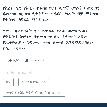
የአረብ ሊግ የአባይ ተፋሰስ የሆኑ ሌሎች ሀገራትን ወደ ጎን
በመተው ለሁለቱ የታችኛው ተፋሰስ ሀገራት ብቻ ማድላቱ
የተሳሳተ አካሄዱ ማሳያ ነው፡፡
ግድቡ በተያዘለት ጊዜ ይሞላል ያለው መግለጫው፤
የግድቡን አሞላል በተመለከተ ሊጉ የያዘውን አቋም
የኢትዮጵያ መንግሥት ሙሉ ለሙሉ እንደማይቀበለው
አስታውቋል፡፡
አጋሩ
Follow us
This item is part of
ዜና
ኢትዮጵያ/ኤርትራ
ታላቁ የኅዳሴ ግድብ Great Reninssance