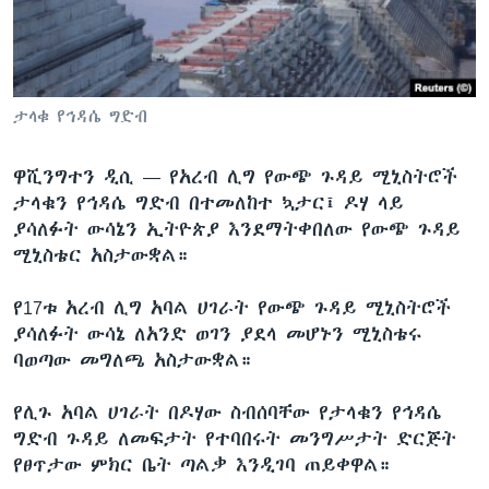
ቋንቋዎች
ታላቁ የኅዳሴ ግድብ
ዋሺንግተን ዲሲ —
የአረብ ሊግ የውጭ ጉዳይ ሚኒስትሮች
ታላቁን የኅዳሴ ግድብ በተመለከተ ኳታር፤ ዶሃ ላይ
ያሳለፉት ውሳኔን ኢትዮጵያ እንደማትቀበለው የውጭ ጉዳይ
ሚኒስቴር አስታውቋል።
የ17ቱ አረብ ሊግ አባል ሀገራት የውጭ ጉዳይ ሚኒስትሮች
ያሳለፉት ውሳኔ ለአንድ ወገን ያደላ መሆኑን ሚኒስቴሩ
ባወጣው መግለጫ አስታውቋል።
የሊጉ አባል ሀገራት በዶሃው ስብሰባቸው የታላቁን የኅዳሴ
ግድብ ጉዳይ ለመፍታት የተባበሩት መንግሥታት ድርጅት
የፀጥታው ምክር ቤት ጣልቃ እንዲገባ ጠይቀዋል።