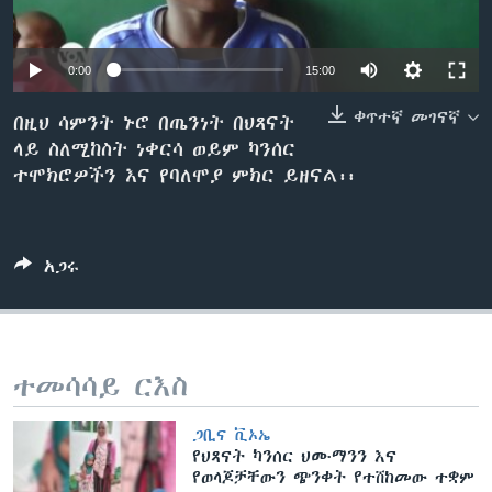
0:00
15:00
ቋንቋዎች
ቀጥተኛ መገናኛ
በዚህ ሳምንት ኑሮ በጤንነት በህጻናት
ላይ ስለሚከስት ነቀርሳ ወይም ካንሰር
ተሞክሮዎችን እና የባለሞያ ምክር ይዘናል፡፡
አጋሩ
ተመሳሳይ ርእስ
ጋቢና ቪኦኤ
የህጻናት ካንሰር ህሙማንን እና
የወላጆቻቸውን ጭንቀት የተሸከመው ተቋም