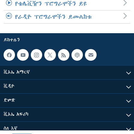
የቴሌቪዥን ፕሮግራሞችን ይዩ
የራዲዮ ፕሮግራሞችን ይመልከቱ
ይከተሉን
ቪኦኤ አማርኛ
ቪዲዮ
ድምጽ
ቪኦኤ አፍሪካ
ስለ እኛ