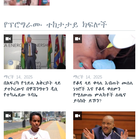
የፕሮግራሙ ተከታታይ ክፍሎች
ማርች 14, 2025
ማርች 14, 2025
በአፍሪካ የኅይል አቅርቦት ላይ
የቆዳ ላይ ቀላል እብጠት መሰል
ያተኮረውና በዋሽንግተን ዲሲ
ነገሮች እና የቆዳ ቀለምን
የተካሔደው ጉባኤ
የሚለውጡ ምልክቶች ለጤና
ያሳስቡ ይኾን?