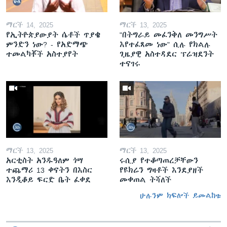
ማርች 14, 2025
ማርች 13, 2025
የኢትዮጵያውያት ሴቶች ጥያቄ
"በትግራይ መፈንቅለ መንግሥት
ምንድን ነው? - የአድማጭ
እየተፈጸመ ነው" ሲሉ የክልሉ
ተመልካቾች አስተያየት
ጊዜያዊ አስተዳደር ፕሬዝደንት
ተናገሩ
ማርች 13, 2025
ማርች 13, 2025
አርቲስት አንዱዓለም ጎሣ
ሩሲያ የተቆጣጠረቻቸውን
ተጨማሪ 13 ቀናትን በእስር
የዩክሬን ግዛቶች እንደያዘች
እንዲቆይ ፍርድ ቤት ፈቀደ
መቀጠል ትሻለች
ሁሉንም ክፍሎች ይመልከቱ