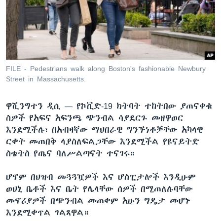
ቋንቋዎች
FILE - Pedestrians walk along Boston's fashionable Newbury
Street in Massachusetts.
ዋሺንግተን ዲሲ —
የኮቪድ-19 ክትባት ተከትበው ያጠናቀቁ
ስዎች የአፍና አፍንጫ ጭንብል ሳያደርጉ መዘዋወር
እንደሚችሉ፣ በአብዛኛው ማህበራዊ ግንኙነቶቻቸው አካላዊ
ርቀት መጠበቅ ላያስለፍልጋቸው እንደሚችል የዩናይትድ
ስቴትስ የጤና ባለሥልጣናት ተናገሩ።
ሆኖም በህዝብ መጓጓዧዎች እና ሆስፒታሎች እንዲሁም
ወህኒ ቤቶች እና ቤት የሌላቸው ሰዎች በሚጠለሉባቸው
መኖሪያዎች በጭንብል መጠቀም አሁን ግዴታ መሆኑ
እንደሚቀጥል ገልጸዋል።