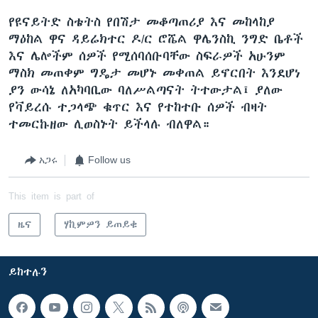
የዩናይትድ ስቴትስ የበሽታ መቆጣጠሪያ እና መከላከያ
ማዕከል ዋና ዳይሬክተር ዶ/ር ሮሼል ዋሌንስኪ ንግድ ቤቶች
እና ሌሎችም ሰዎች የሚሰባሰቡባቸው ስፍራዎች አሁንም
ማስክ መጠቀም ግዴታ መሆኑ መቀጠል ይኖርበት እንደሆነ
ያን ውሳኔ ለአካባቢው ባለሥልጣናት ትተውታል፤ ያለው
የቫይረሱ ተጋላጭ ቁጥር እና የተከተቡ ሰዎች ብዛት
ተመርኩዘው ሊወስኑት ይችላሉ ብለዋል።
አጋሩ
Follow us
This item is part of
ዜና
ሃኪምዎን ይጠይቁ
ይከተሉን