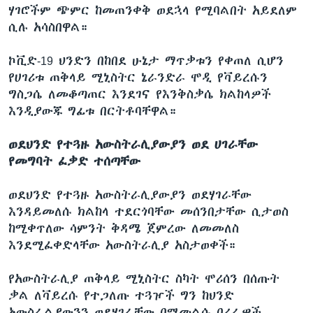
ሃገሮችም ጭምር ከመጠንቀቅ ወደኋላ የሚባልበት አይደለም
ሲሉ አሳስበዋል።
ኮቪድ-19 ህንድን በከበደ ሁኔታ ማጥቃቱን የቀጠለ ሲሆን
የሀገሪቱ ጠቅላይ ሚኒስትር ኔራንድራ ሞዲ የቫይረሱን
ግስጋሴ ለመቆጣጠር እንደገና የእንቅስቃሴ ክልከላዎች
እንዲያውጁ ግፊቱ በርትቶባቸዋል።
ወደህንድ የተጓዙ አውስትራሊያውያን ወደ ሀገራቸው
የመግባት ፈቃድ ተሰጣቸው
ወደህንድ የተጓዙ አውስትራሊያውያን ወደሃገራቸው
እንዳይመለሱ ክልከላ ተደርጎባቸው መሰንበታቸው ሲታወስ
ከሚቀጥለው ሳምንት ቅዳሜ ጀምረው ለመመለስ
እንደሚፈቀድላቸው አውስትራሊያ አስታወቀች።
የአውስትራሊያ ጠቅላይ ሚኒስትር ስካት ሞሪሰን በሰጡት
ቃል ለቫይረሱ የተጋለጡ ተጓዦች ግን ከህንድ
አውስራልያውንን ወደሃገራቸው በሚመልሱ በረራዎች