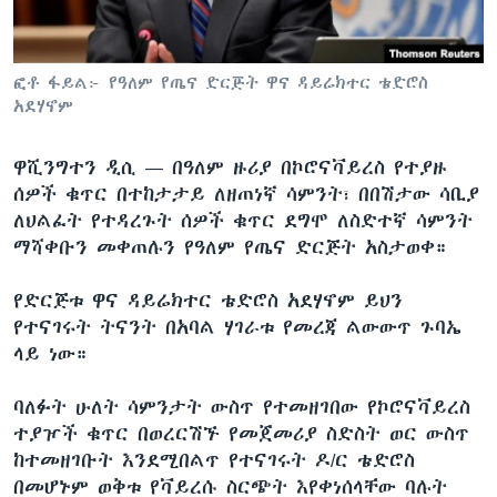
ቋንቋዎች
ፎቶ ፋይል፦ የዓለም የጤና ድርጅት ዋና ዳይሬክተር ቴድሮስ
አደሃኖም
ዋሺንግተን ዲሲ —
በዓለም ዙሪያ በኮሮናቫይረስ የተያዙ
ሰዎች ቁጥር በተከታታይ ለዘጠነኛ ሳምንት፣ በበሽታው ሳቢያ
ለህልፈት የተዳረጉት ሰዎች ቁጥር ደግሞ ለስድተኛ ሳምንት
ማሻቀቡን መቀጠሉን የዓለም የጤና ድርጅት አስታወቀ።
የድርጅቱ ዋና ዳይሬክተር ቴድሮስ አደሃኖም ይህን
የተናገሩት ትናንት በአባል ሃገራቱ የመረጃ ልውውጥ ጉባኤ
ላይ ነው።
ባለፉት ሁለት ሳምንታት ውስጥ የተመዘገበው የኮሮናቫይረስ
ተያዦች ቁጥር በወረርሽኙ የመጀመሪያ ስድስት ወር ውስጥ
ከተመዘገቡት እንደሚበልጥ የተናገሩት ዶ/ር ቴድሮስ
በመሆኑም ወቅቱ የቫይረሱ ስርጭት እየቀነሰላቸው ባሉት