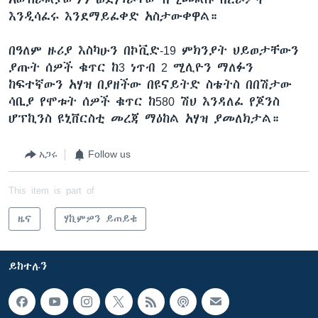
እንዲሳፈሩ እንደማይፈቀድ አስታውቀዋል።
በዓለም ዙሪያ እስካሁን በኮቪድ-19 ምክንያት ህይወታቸውን
ያጡት ሰዎች ቁጥር ከ3 ነጥብ 2 ሚሊዮን ማለፉን
ከፍተኛውን አሃዝ በያዘችው በዩናይትድ ስቴትስ በበሽታው
ሳቢያ የሞቱት ሰዎች ቁጥር ከ580 ሽህ እንዳለፈ የጆንስ
ሆፕኪንስ ዩኒቨርስቲ መረጃ ማዕከል አሃዝ ያመለክታል።
አጋሩ
Follow us
This item is part of
ዜና
ሃኪምዎን ይጠይቁ
ይከተሉን