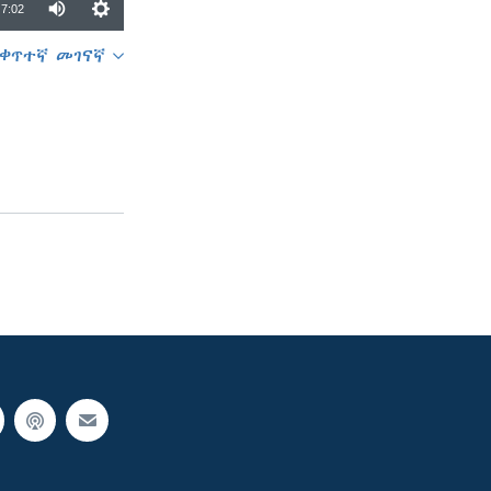
7:02
ቀጥተኛ መገናኛ
SHARE