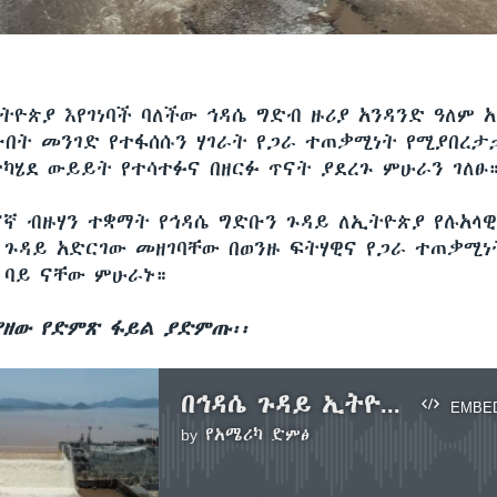
ትዮጵያ እየገነባች ባለችው ኅዳሴ ግድብ ዙሪያ አንዳንድ ዓለም 
ቡበት መንገድ የተፋሰሱን ሃገራት የጋራ ተጠቃሚነት የሚያበረታ
ተካሄደ ውይይት የተሳተፉና በዘርፉ ጥናት ያደረጉ ምሁራን ገለፁ
ናኛ ብዙሃን ተቋማት የኅዳሴ ግድቡን ጉዳይ ለኢትዮጵያ የሉአላዊ
 ጉዳይ አድርገው መዘገባቸው በወንዙ ፍትሃዊና የጋራ ተጠቃሚነ
 ባይ ናቸው ምሁራኑ።
ያዘው የድምጽ ፋይል ያድምጡ፡፡
በኅዳሴ ጉዳይ ኢትዮጵያውያን ምሁራን ሚዲያውን ወቀሱ
EMBE
by
የአሜሪካ ድምፅ
No media source currently available