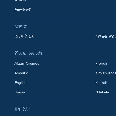
አሜሪካ
ዓለምአቀፍ
ድምጽ
ጋቢና ቪኦኤ
ከምሽቱ ሦስ
ቪኦኤ አፍሪካ
Afaan Oromoo
French
Amharic
Kinyarwand
English
Kirundi
Learning English
Hausa
Ndebele
ይከተሉን
ስለ እኛ