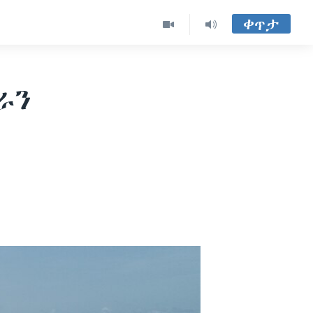
ቀጥታ
ራን