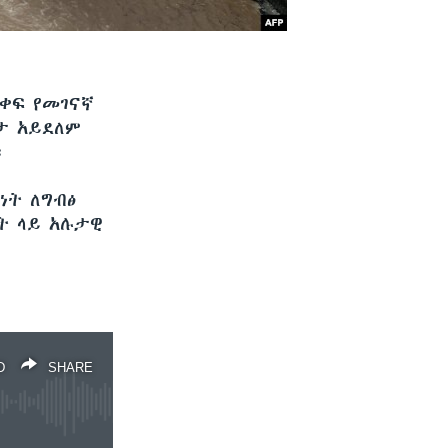
አቀፍ የመገናኛ
ታ አይደለም
።
ነት ለግብፅ
ት ላይ አሉታዊ
D
SHARE