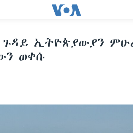
 ጉዳይ ኢትዮጵያውያን ምሁ
ውን ወቀሱ