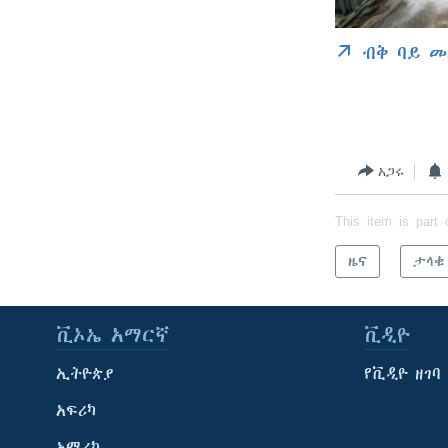
ብቅ ባይ መ
አጋሩ
This item is part 
ዜና
ታላቁ 
ቪኦኤ አማርኛ
ቪዲዮ
ኢትዮጵያ
የቪዲዮ ዘገባ
አፍሪካ