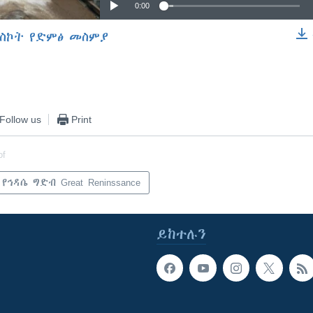
0:00
ስኮት የድምፅ መስምያ
EMBED
Follow us
Print
of
የኅዳሴ ግድብ Great Reninssance
ይከተሉን