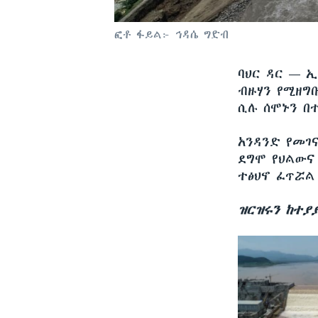
ፎቶ ፋይል፦ ኅዳሴ ግድብ
ባህር ዳር —
ኢ
ብዙሃን የሚዘግ
ሲሉ ሰሞኑን በ
አንዳንድ የመገ
ደግሞ የህልውና
ተፅህኖ ፈጥሯል
ዝርዝሩን ከተያ