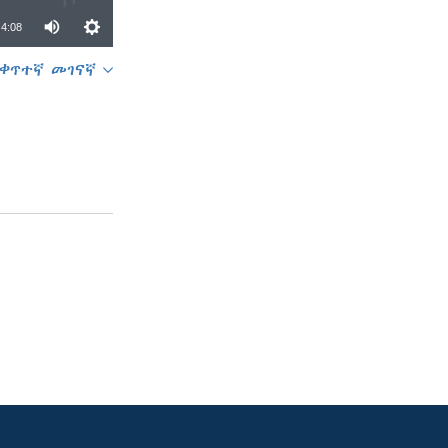
4:08
ቀጥተኛ መገናኛ
SHARE