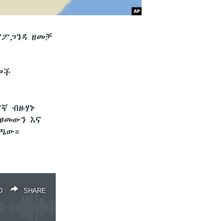
ፕሮፖጋንዳ ዘመቻ
ዎች
ኛ ብዙሃኑ
ፀመውን እና
ለጫው።
D
SHARE