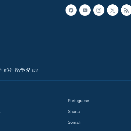
ት ሰዓት የአማርኛ ዜና
Portuguese
a
Shona
Somali