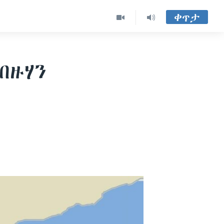
ቀጥታ
ብዙሃን