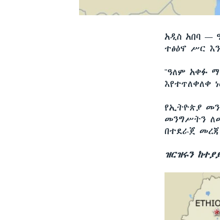
አዲስ አበባ —
ተፅዕኖ ሥር እ
"ዓለም አቀፉ 
እየተጥለቀለቀ ነ
የኢትዮጵያ መን
መንግሥትን ለመ
በተደራጀ መረጃ
ዝርዝሩን ከተያ