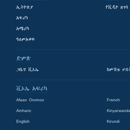
ኢትዮጵያ
የቪዲዮ ዘገባ
አፍሪካ
አሜሪካ
ዓለምአቀፍ
ድምጽ
ጋቢና ቪኦኤ
ከምሽቱ ሦስ
ቪኦኤ አፍሪካ
Afaan Oromoo
French
Amharic
Kinyarwand
English
Kirundi
Learning English