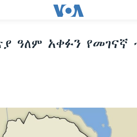
ያ ዓለም አቀፉን የመገናኛ 