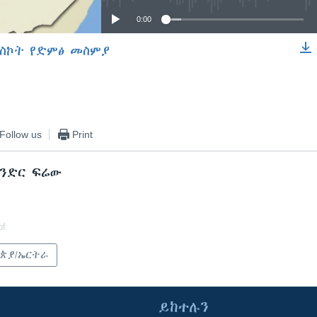
0:00
ስኮት የድምፅ መስምያ
EMBED
Follow us
Print
ክንድር ፍሬው
of
ጵያ/ኤርትራ
ይከተሉን