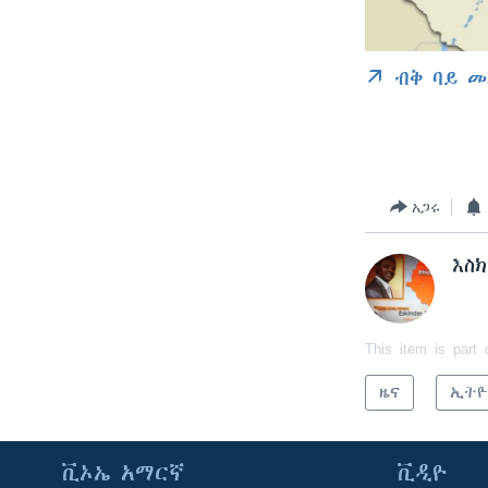
ብቅ ባይ መ
አጋሩ
እስ
This item is part 
ዜና
ኢትዮ
ቪኦኤ አማርኛ
ቪዲዮ