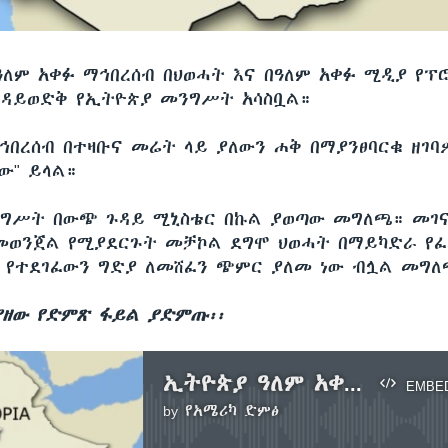
ዓለም አቀፉ ማኅበረሰብ በህወሓት እና በዓለም አቀፉ ሚዲያ የ
ንዳይወድቅ የኢትዮጵያ መንግሥት አሳስቧል።
ማኅበረሰብ በተዛቡና መሬት ላይ ያለውን ሐቅ በማያንፀባርቁ ዘገባ
ው" ይላል።
ግሥት በውጭ ጉዳይ ሚኒስቴር በኩል ያወጣው መግለጫ። መገና
ወንጀል የሚያደርጉት መቻኮል ደግሞ ህወሓት በማይካድራ የፈ
 የተደገፈውን ግድያ ለመሸፈን ጭምር ያለመ ነው ብሏል መግ
ያዘው የድምጽ ፋይል ያድምጡ፡፡
ኢትዮጵያ ዓለም አቀፉን የመገናኛ ብዙሃን ከሰሰች
EMBE
by
የአሜሪካ ድምፅ
No media source currently available