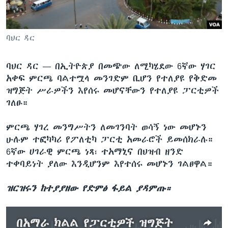
ቋንቋዎች
ባህር ዳር
ባህር ዳር —
በኢትዮጵያ በመጭው ለሚካሄደው 6ኛው ሃገር
አቀፍ ምርጫ ባልተሟላ መንገድም ቢሆን የተለያዩ የቅድመ
ዝግጅት ሥራዎችን እየሰሩ መሆናቸውን የተለያዩ ፓርቲዎች
ገለፁ።
ምርጫ ሃገረ መንግሥትን ለመገንባት ወሳኝ ነው መሆኑን
ሁሉም ተፎካካሪ የፖለቲካ ፓርቲ አመራሮች ይመሰክራሉ።
6ኛው ሀገራዊ ምርጫ ነጻ፣ ተአማኒና በህዝብ ዘንድ
ተቀባይነት ያለው እንዲሆንም እየተሰሩ መሆኑን ገልፀዋል።
ዝርዝሩን ከተያያዘው የድምፅ ፋይል ያዳምጡ።
በአማራ ክልል የፓርቲዎች ዝግጅት