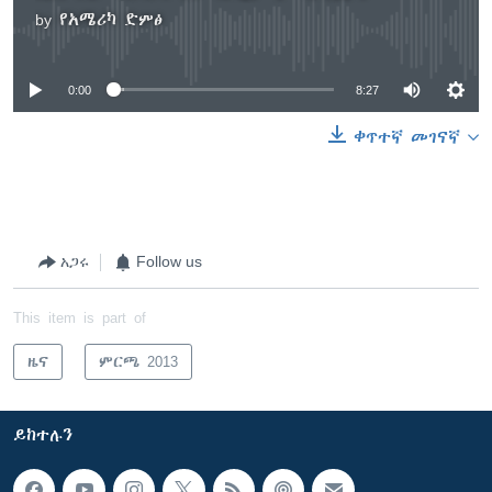
by
የአሜሪካ ድምፅ
No media source currently available
0:00
8:27
ቀጥተኛ መገናኛ
አጋሩ
Follow us
This item is part of
ዜና
ምርጫ 2013
ይከተሉን