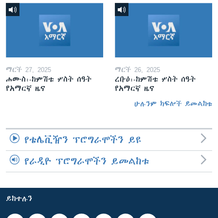
ማርች 27, 2025
ማርች 26, 2025
ሐሙስ፡-ከምሽቱ ሦስት ሰዓት
ረቡዕ፡-ከምሽቱ ሦስት ሰዓት
የአማርኛ ዜና
የአማርኛ ዜና
ሁሉንም ክፍሎች ይመልከቱ
የቴሌቪዥን ፕሮግራሞችን ይዩ
የራዲዮ ፕሮግራሞችን ይመልከቱ
ይከተሉን