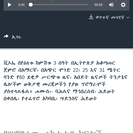
0:00
59:59
ቀጥተኛ መገናኛ
ቋንቋዎች
አጋሩ
ቪኦኤ በየዕለቱ ከምሽቱ 3 ሰዓት በኢትዮጵያ አቆጣጠር
ጀምሮ በአማርኛ፣ በአጭር ሞገድ 22፣ 25 እና 31 ሜትር
ባንድ የ60 ደቂቃ ሥርጭቱ ዜና፣ አበይት ዜናዎች ትንታኔና
ሌሎችም ወቅታዊ መረጃዎችን የያዙ ፕሮግራሞች
ያስተላልፋል። ሐሙስ፡- ባሕልና ማኅበረሰብ፣ ሕይወት
በቀበሌ፣ የተፈጥሮ አካባቢ፣ ሣይንስና ሕይወት