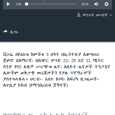
0:00
59:35
ቀጥተኛ መገናኛ
ቋንቋዎች
አጋሩ
ቪኦኤ በየዕለቱ ከምሽቱ 3 ሰዓት በኢትዮጵያ አቆጣጠር
ጀምሮ በአማርኛ፣ በአጭር ሞገድ 22፣ 25 እና 31 ሜትር
ባንድ የ60 ደቂቃ ሥርጭቱ ዜና፣ አበይት ዜናዎች ትንታኔና
ሌሎችም ወቅታዊ መረጃዎችን የያዙ ፕሮግራሞች
ያስተላልፋል። ዐርብ፡- እሰጥ አገባ፣ አፍሪካ በጋዜጦች፡
አጥቢያ ኮከብ (የማኅበረሰብ ጀግኖች)