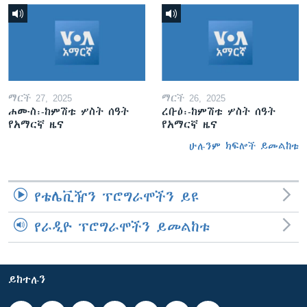
ማርች 27, 2025
ማርች 26, 2025
ሐሙስ፡-ከምሽቱ ሦስት ሰዓት
ረቡዕ፡-ከምሽቱ ሦስት ሰዓት
የአማርኛ ዜና
የአማርኛ ዜና
ሁሉንም ክፍሎች ይመልከቱ
የቴሌቪዥን ፕሮግራሞችን ይዩ
የራዲዮ ፕሮግራሞችን ይመልከቱ
ይከተሉን