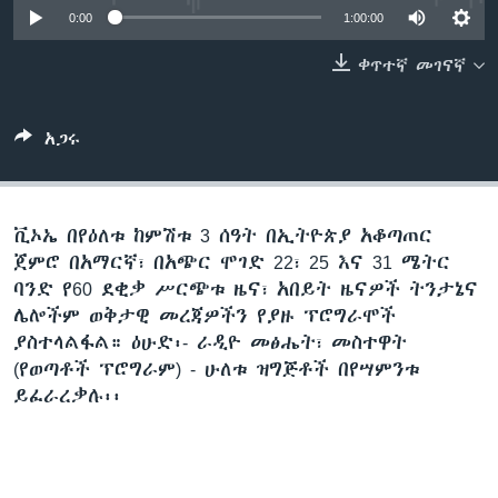
0:00
1:00:00
ቀጥተኛ መገናኛ
ቋንቋዎች
አጋሩ
ቪኦኤ በየዕለቱ ከምሽቱ 3 ሰዓት በኢትዮጵያ አቆጣጠር
ጀምሮ በአማርኛ፣ በአጭር ሞገድ 22፣ 25 እና 31 ሜትር
ባንድ የ60 ደቂቃ ሥርጭቱ ዜና፣ አበይት ዜናዎች ትንታኔና
ሌሎችም ወቅታዊ መረጃዎችን የያዙ ፕሮግራሞች
ያስተላልፋል። ዕሁድ፡- ራዲዮ መፅሔት፣ መስተዋት
(የወጣቶች ፕሮግራም) - ሁለቱ ዝግጅቶች በየሣምንቱ
ይፈራረቃሉ፡፡