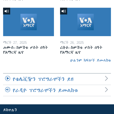
ማርች 27, 2025
ማርች 26, 2025
ሐሙስ፡-ከምሽቱ ሦስት ሰዓት
ረቡዕ፡-ከምሽቱ ሦስት ሰዓት
የአማርኛ ዜና
የአማርኛ ዜና
ሁሉንም ክፍሎች ይመልከቱ
የቴሌቪዥን ፕሮግራሞችን ይዩ
የራዲዮ ፕሮግራሞችን ይመልከቱ
ይከተሉን