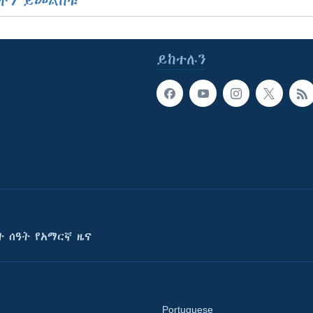
ችን ይመልከቱ
ይከተሉን
ት ሰዓት የአማርኛ ዜና
Portuguese