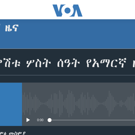
ኛ ዜና
SUBSCRIBE
ምሽቱ ሦስት ሰዓት የአማርኛ 
Apple Podcasts
ይድረሰኝ / ይላክልኝ
No media source currently avail
0:00
ድምፅ መስምያ