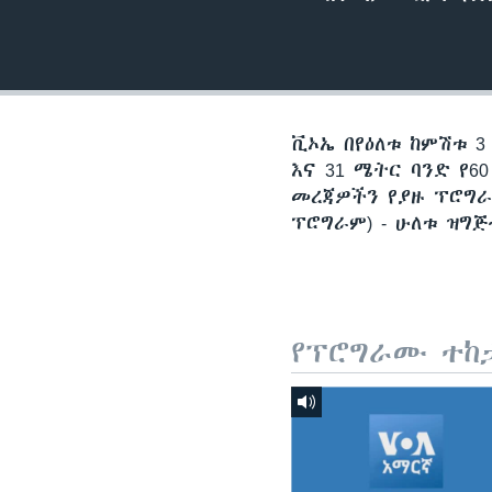
ቪኦኤ በየዕለቱ ከምሽቱ 3
እና 31 ሜትር ባንድ የ
መረጃዎችን የያዙ ፕሮግራ
ፕሮግራም) - ሁለቱ ዝግ
የፕሮግራሙ ተከ