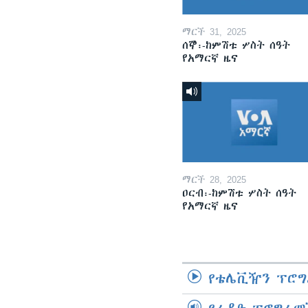
ማርች 31, 2025
ሰኞ፡-ከምሽቱ ሦስት ሰዓት
የአማርኛ ዜና
ማርች 28, 2025
ዐርብ፡-ከምሽቱ ሦስት ሰዓት
የአማርኛ ዜና
የቴሌቪዥን ፕሮግ