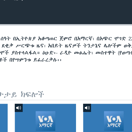
 ሰዓት በኢትዮጵያ አቆጣጠር ጀምሮ በአማርኛ፣ በአጭር ሞገድ 22
60 ደቂቃ ሥርጭቱ ዜና፣ አበይት ዜናዎች ትንታኔና ሌሎችም ወ
ሞች ያስተላልፋል። ዕሁድ፡- ራዲዮ መፅሔት፣ መስተዋት (የወጣ
ጅቶች በየሣምንቱ ይፈራረቃሉ፡፡
ታታይ ክፍሎች