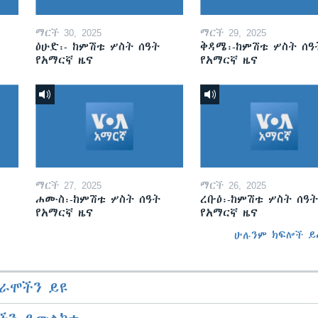
ማርች 30, 2025
ማርች 29, 2025
ዕሁድ፡- ከምሽቱ ሦስት ሰዓት
ቅዳሜ፡-ከምሽቱ ሦስት ሰዓ
የአማርኛ ዜና
የአማርኛ ዜና
ማርች 27, 2025
ማርች 26, 2025
ሐሙስ፡-ከምሽቱ ሦስት ሰዓት
ረቡዕ፡-ከምሽቱ ሦስት ሰዓት
የአማርኛ ዜና
የአማርኛ ዜና
ሁሉንም ክፍሎች ይ
ራሞችን ይዩ