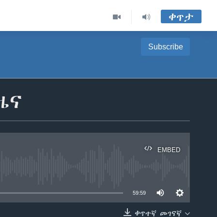
ቀጥታ
Subscribe
ዜና
EMBED
able
59:59
ቀጥተኛ መገናኛ