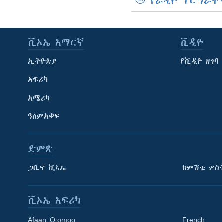
የራዲዮ ፕሮግራሞ
ቪኦኤ አማርኛ
ቪዲዮ
ኢትዮጵያ
የቪዲዮ ዘገባ
አፍሪካ
አሜሪካ
ዓለምአቀፍ
ድምጽ
ጋቢና ቪኦኤ
ከምሽቱ ሦስ
ቪኦኤ አፍሪካ
Afaan Oromoo
French