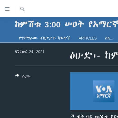
በቀላሉ
የመሥሪያ
ማገናኛዎች
ፈልግ
ከምሽቱ 3:00 ሠዐት የአማር
ዜና
ወደ
ኑሮ በጤንነት
ኢትዮጵያ
ዋናው
የፕሮግራሙ ተከታታይ ክፍሎች
ARTICLES
ስለ…
ይዘት
ጋቢና ቪኦኤ
አፍሪካ
እለፍ
ጃንዩወሪ 24, 2021
ዕሁድ፡- ከ
ከምሽቱ ሦስት ሰዓት የአማርኛ ዜና
ዓለምአቀፍ
ወደ
ዋናው
ቪዲዮ
አሜሪካ
ይዘት
የፎቶ መድብሎች
መካከለኛው ምሥራቅ
እለፍ
አጋሩ
ወደ
ክምችት
ዋናው
ይዘት
እለፍ
ብቅ ባይ መስኮት የ