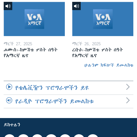
ማርች 27, 2025
ማርች 26, 2025
ሐሙስ፡-ከምሽቱ ሦስት ሰዓት
ረቡዕ፡-ከምሽቱ ሦስት ሰዓት
የአማርኛ ዜና
የአማርኛ ዜና
ሁሉንም ክፍሎች ይመልከቱ
የቴሌቪዥን ፕሮግራሞችን ይዩ
የራዲዮ ፕሮግራሞችን ይመልከቱ
ይከተሉን