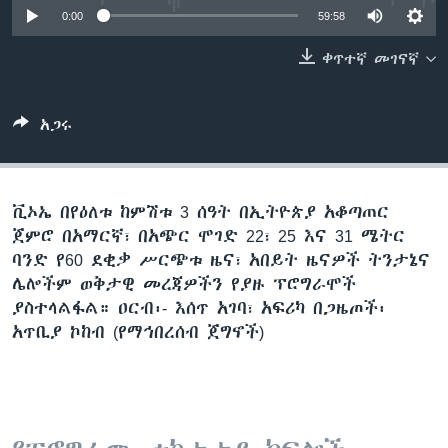
0:00
59:58
ቀጥተኛ መገናኛ
ቋንቋዎች
አጋሩ
ቪኦኤ በየዕለቱ ከምሽቱ 3 ሰዓት በኢትዮጵያ አቆጣጠር
ጀምሮ በአማርኛ፣ በአጭር ሞገድ 22፣ 25 እና 31 ሜትር
ባንድ የ60 ደቂቃ ሥርጭቱ ዜና፣ አበይት ዜናዎች ትንታኔና
ሌሎችም ወቅታዊ መረጃዎችን የያዙ ፕሮግራሞች
ያስተላልፋል። ዐርብ፡- እሰጥ አገባ፣ አፍሪካ በጋዜጦች፡
አጥቢያ ኮከብ (የማኅበረሰብ ጀግኖች)