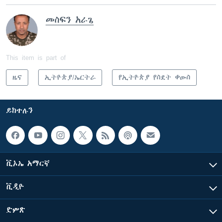
መስፍን አራጌ
This item is part of
ዜና
ኢትዮጵያ/ኤርትራ
የኢትዮጵያ የስደት ቀውስ
ይከተሉን
ቪኦኤ አማርኛ
ቪዲዮ
ድምጽ