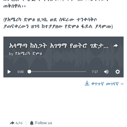
ጠቅሰዋል፡፡
(የአሜሪካ ድምፅ ዘጋቢ ወደ ስፍራው ተንቀሳቅሶ
ያጠናቀረውን ዘገባ ከተያያዘው የድምፅ ፋይል ያዳምጡ)
አላማጣ ከስጋት አገግማ የወትሮ ገጽታዋን እየያየዘች ነው
by
የአሜሪካ ድምፅ
No media source currently available
0:00
7:17
ቀጥተኛ መገናኛ
አጋሩ
Follow us