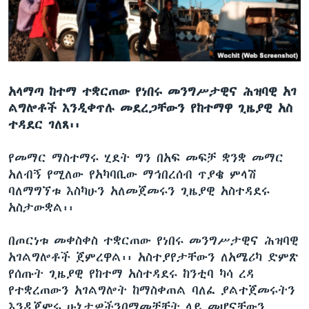
ቋንቋዎች
አላማጣ ከተማ ተቋርጠው የነበሩ መንግሥታዊና ሕዝባዊ አገ
ልግሎቶች እንዲቀጥሉ መደረጋቸውን የከተማዋ ጊዜያዊ አስ
ተዳደር ገለጸ፡፡
የመማር ማስተማሩ ሂደት ግን በአፍ መፍቻ ቋንቋ መማር
አለብኝ የሚለው የአካባቢው ማኅበረሰብ ጥያቄ ምላሽ
ባለማግኘቱ እስካሁን አለመጀመሩን ጊዜያዊ አስተዳደሩ
አስታውቋል፡፡
በጦርነቱ መቀስቀስ ተቋርጠው የነበሩ መንግሥታዊና ሕዝባዊ
አገልግሎቶች ጀምረዋል፡፡ አስተያየታቸውን ለአሜሪካ ድምጽ
የሰጡት ጊዜያዊ የከተማ አስተዳደሩ ከንቲባ ካሳ ረዳ
የተቋረጠውን አገልግሎት ከማስቀጠል ባለፈ ያልተጀመሩትን
እንዲጀምሩ ሁኔታዎችንበማመቻቸት ላይ መሆናቸውን