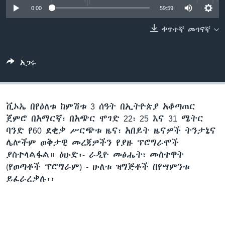
0:00
59:59
ቀጥተኛ መገናኛ
ቋንቋዎች
አጋሩ
ቪኦኤ በየዕለቱ ከምሽቱ 3 ሰዓት በኢትዮጵያ አቆጣጠር
ጀምሮ በአማርኛ፣ በአጭር ሞገድ 22፣ 25 እና 31 ሜትር
ባንድ የ60 ደቂቃ ሥርጭቱ ዜና፣ አበይት ዜናዎች ትንታኔና
ሌሎችም ወቅታዊ መረጃዎችን የያዙ ፕሮግራሞች
ያስተላልፋል። ዕሁድ፡- ራዲዮ መፅሔት፣ መስተዋት
(የወጣቶች ፕሮግራም) - ሁለቱ ዝግጅቶች በየሣምንቱ
ይፈራረቃሉ፡፡