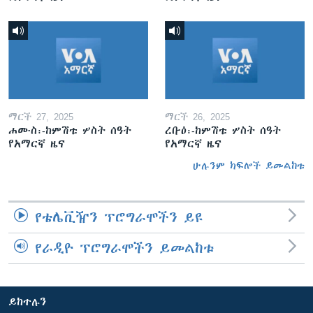
ማርች 27, 2025
ማርች 26, 2025
ሐሙስ፡-ከምሽቱ ሦስት ሰዓት
ረቡዕ፡-ከምሽቱ ሦስት ሰዓት
የአማርኛ ዜና
የአማርኛ ዜና
ሁሉንም ክፍሎች ይመልከቱ
የቴሌቪዥን ፕሮግራሞችን ይዩ
የራዲዮ ፕሮግራሞችን ይመልከቱ
ይከተሉን