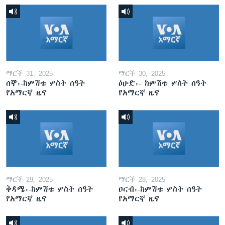
ማርች 31, 2025
ማርች 30, 2025
ሰኞ፡-ከምሽቱ ሦስት ሰዓት
ዕሁድ፡- ከምሽቱ ሦስት ሰዓት
የአማርኛ ዜና
የአማርኛ ዜና
ማርች 29, 2025
ማርች 28, 2025
ቅዳሜ፡-ከምሽቱ ሦስት ሰዓት
ዐርብ፡-ከምሽቱ ሦስት ሰዓት
የአማርኛ ዜና
የአማርኛ ዜና