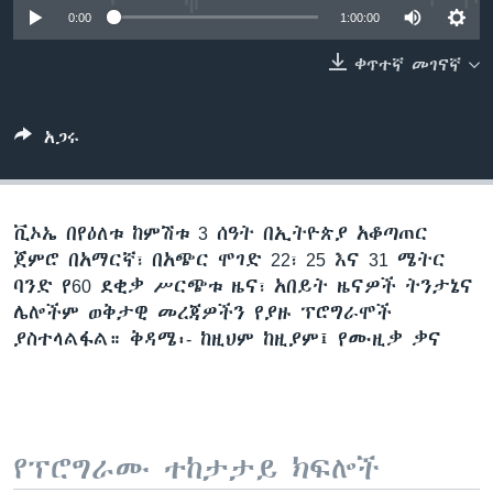
0:00
1:00:00
ቀጥተኛ መገናኛ
ቋንቋዎች
አጋሩ
ቪኦኤ በየዕለቱ ከምሽቱ 3 ሰዓት በኢትዮጵያ አቆጣጠር
ጀምሮ በአማርኛ፣ በአጭር ሞገድ 22፣ 25 እና 31 ሜትር
ባንድ የ60 ደቂቃ ሥርጭቱ ዜና፣ አበይት ዜናዎች ትንታኔና
ሌሎችም ወቅታዊ መረጃዎችን የያዙ ፕሮግራሞች
ያስተላልፋል። ቅዳሜ፡- ከዚህም ከዚያም፤ የሙዚቃ ቃና
የፕሮግራሙ ተከታታይ ክፍሎች