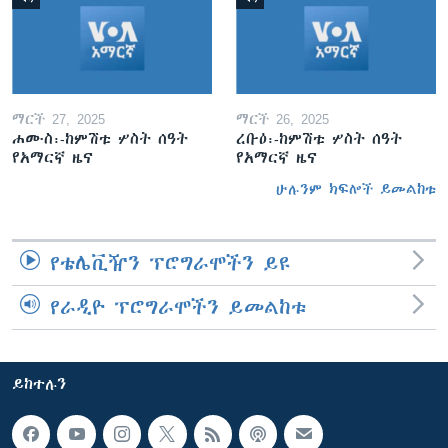
ማርች 27, 2025
ማርች 26, 2025
ሐሙስ፡-ከምሽቱ ሦስት ሰዓት
ረቡዕ፡-ከምሽቱ ሦስት ሰዓት
የአማርኛ ዜና
የአማርኛ ዜና
ሁሉንም ክፍሎች ይመልከቱ
የቴሌቪዥን ፕሮግራሞችን ይዩ
የራዲዮ ፕሮግራሞችን ይመልከቱ
ይከተሉን