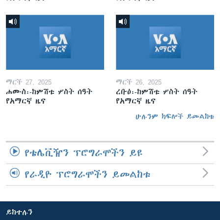
ማርች 27, 2025
ማርች 26, 2025
ሐሙስ፡-ከምሽቱ ሦስት ሰዓት
ረቡዕ፡-ከምሽቱ ሦስት ሰዓት
የአማርኛ ዜና
የአማርኛ ዜና
ሁሉንም ክፍሎች ይመልከቱ
የቴሌቪዥን ፕሮግራሞችን ይዩ
የራዲዮ ፕሮግራሞችን ይመልከቱ
ይከተሉን