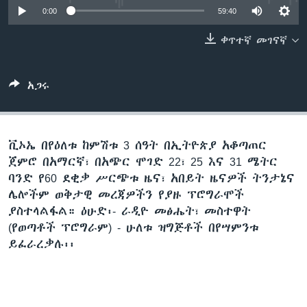
0:00
59:40
ቀጥተኛ መገናኛ
ቋንቋዎች
አጋሩ
ቪኦኤ በየዕለቱ ከምሽቱ 3 ሰዓት በኢትዮጵያ አቆጣጠር
ጀምሮ በአማርኛ፣ በአጭር ሞገድ 22፣ 25 እና 31 ሜትር
ባንድ የ60 ደቂቃ ሥርጭቱ ዜና፣ አበይት ዜናዎች ትንታኔና
ሌሎችም ወቅታዊ መረጃዎችን የያዙ ፕሮግራሞች
ያስተላልፋል። ዕሁድ፡- ራዲዮ መፅሔት፣ መስተዋት
(የወጣቶች ፕሮግራም) - ሁለቱ ዝግጅቶች በየሣምንቱ
ይፈራረቃሉ፡፡