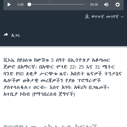
0:00
59:38
ቀጥተኛ መገናኛ
ቋንቋዎች
አጋሩ
ቪኦኤ በየዕለቱ ከምሽቱ 3 ሰዓት በኢትዮጵያ አቆጣጠር
ጀምሮ በአማርኛ፣ በአጭር ሞገድ 22፣ 25 እና 31 ሜትር
ባንድ የ60 ደቂቃ ሥርጭቱ ዜና፣ አበይት ዜናዎች ትንታኔና
ሌሎችም ወቅታዊ መረጃዎችን የያዙ ፕሮግራሞች
ያስተላልፋል። ዐርብ፡- እሰጥ አገባ፣ አፍሪካ በጋዜጦች፡
አጥቢያ ኮከብ (የማኅበረሰብ ጀግኖች)