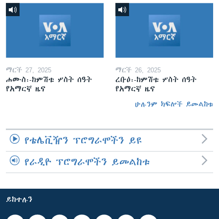
ማርች 27, 2025
ማርች 26, 2025
ሐሙስ፡-ከምሽቱ ሦስት ሰዓት
ረቡዕ፡-ከምሽቱ ሦስት ሰዓት
የአማርኛ ዜና
የአማርኛ ዜና
ሁሉንም ክፍሎች ይመልከቱ
የቴሌቪዥን ፕሮግራሞችን ይዩ
የራዲዮ ፕሮግራሞችን ይመልከቱ
ይከተሉን