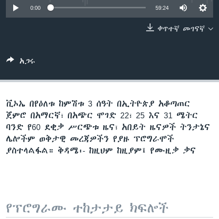
0:00
59:24
ቀጥተኛ መገናኛ
ቋንቋዎች
አጋሩ
ቪኦኤ በየዕለቱ ከምሽቱ 3 ሰዓት በኢትዮጵያ አቆጣጠር
ጀምሮ በአማርኛ፣ በአጭር ሞገድ 22፣ 25 እና 31 ሜትር
ባንድ የ60 ደቂቃ ሥርጭቱ ዜና፣ አበይት ዜናዎች ትንታኔና
ሌሎችም ወቅታዊ መረጃዎችን የያዙ ፕሮግራሞች
ያስተላልፋል። ቅዳሜ፡- ከዚህም ከዚያም፤ የሙዚቃ ቃና
የፕሮግራሙ ተከታታይ ክፍሎች