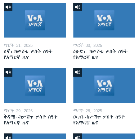
ማርች 31, 2025
ማርች 30, 2025
ሰኞ፡-ከምሽቱ ሦስት ሰዓት
ዕሁድ፡- ከምሽቱ ሦስት ሰዓት
የአማርኛ ዜና
የአማርኛ ዜና
ማርች 29, 2025
ማርች 28, 2025
ቅዳሜ፡-ከምሽቱ ሦስት ሰዓት
ዐርብ፡-ከምሽቱ ሦስት ሰዓት
የአማርኛ ዜና
የአማርኛ ዜና