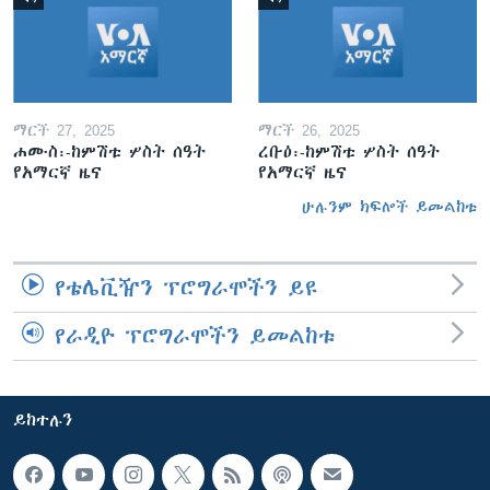
ማርች 27, 2025
ማርች 26, 2025
ሐሙስ፡-ከምሽቱ ሦስት ሰዓት
ረቡዕ፡-ከምሽቱ ሦስት ሰዓት
የአማርኛ ዜና
የአማርኛ ዜና
ሁሉንም ክፍሎች ይመልከቱ
የቴሌቪዥን ፕሮግራሞችን ይዩ
የራዲዮ ፕሮግራሞችን ይመልከቱ
ይከተሉን