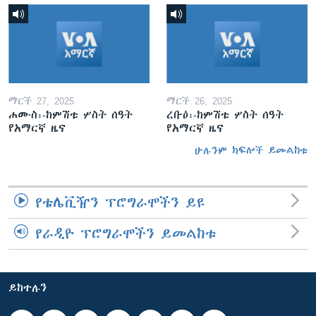
ማርች 27, 2025
ማርች 26, 2025
ሐሙስ፡-ከምሽቱ ሦስት ሰዓት
ረቡዕ፡-ከምሽቱ ሦስት ሰዓት
የአማርኛ ዜና
የአማርኛ ዜና
ሁሉንም ክፍሎች ይመልከቱ
የቴሌቪዥን ፕሮግራሞችን ይዩ
የራዲዮ ፕሮግራሞችን ይመልከቱ
ይከተሉን