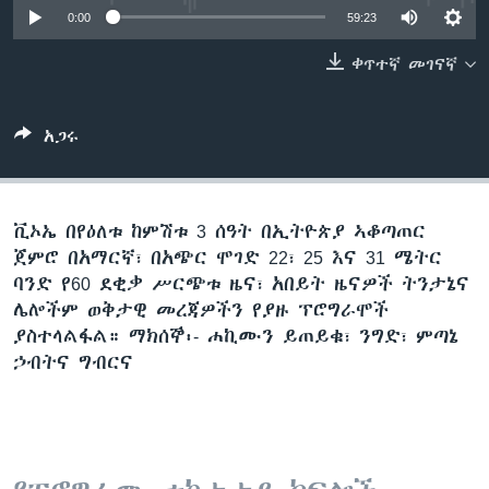
0:00
59:23
ቀጥተኛ መገናኛ
ቋንቋዎች
አጋሩ
ቪኦኤ በየዕለቱ ከምሽቱ 3 ሰዓት በኢትዮጵያ ኣቆጣጠር
ጀምሮ በአማርኛ፣ በአጭር ሞገድ 22፣ 25 እና 31 ሜትር
ባንድ የ60 ደቂቃ ሥርጭቱ ዜና፣ አበይት ዜናዎች ትንታኔና
ሌሎችም ወቅታዊ መረጃዎችን የያዙ ፕሮግራሞች
ያስተላልፋል። ማክሰኞ፡- ሐኪሙን ይጠይቁ፣ ንግድ፣ ምጣኔ
ኃብትና ግብርና