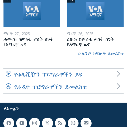
ማርች 27, 2025
ማርች 26, 2025
ሐሙስ፡-ከምሽቱ ሦስት ሰዓት
ረቡዕ፡-ከምሽቱ ሦስት ሰዓት
የአማርኛ ዜና
የአማርኛ ዜና
ሁሉንም ክፍሎች ይመልከቱ
የቴሌቪዥን ፕሮግራሞችን ይዩ
የራዲዮ ፕሮግራሞችን ይመልከቱ
ይከተሉን