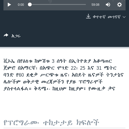
0:00
59:08
ቀጥተኛ መገናኛ
ቋንቋዎች
አጋሩ
ቪኦኤ በየዕለቱ ከምሽቱ 3 ሰዓት በኢትዮጵያ አቆጣጠር
ጀምሮ በአማርኛ፣ በአጭር ሞገድ 22፣ 25 እና 31 ሜትር
ባንድ የ60 ደቂቃ ሥርጭቱ ዜና፣ አበይት ዜናዎች ትንታኔና
ሌሎችም ወቅታዊ መረጃዎችን የያዙ ፕሮግራሞች
ያስተላልፋል። ቅዳሜ፡- ከዚህም ከዚያም፤ የሙዚቃ ቃና
የፕሮግራሙ ተከታታይ ክፍሎች