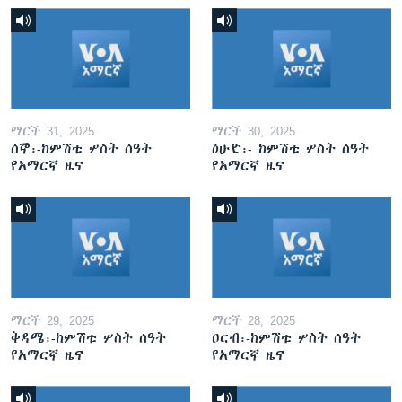
ማርች 31, 2025
ማርች 30, 2025
ሰኞ፡-ከምሽቱ ሦስት ሰዓት
ዕሁድ፡- ከምሽቱ ሦስት ሰዓት
የአማርኛ ዜና
የአማርኛ ዜና
ማርች 29, 2025
ማርች 28, 2025
ቅዳሜ፡-ከምሽቱ ሦስት ሰዓት
ዐርብ፡-ከምሽቱ ሦስት ሰዓት
የአማርኛ ዜና
የአማርኛ ዜና