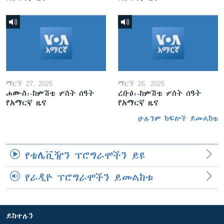
ማርች 27, 2025
ማርች 26, 2025
ሐሙስ፡-ከምሽቱ ሦስት ሰዓት
ረቡዕ፡-ከምሽቱ ሦስት ሰዓት
የአማርኛ ዜና
የአማርኛ ዜና
ሁሉንም ክፍሎች ይመልከቱ
የቴሌቪዥን ፕሮግራሞችን ይዩ
የራዲዮ ፕሮግራሞችን ይመልከቱ
ይከተሉን