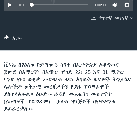
0:00
1:00:00
ቀጥተኛ መገናኛ
ቋንቋዎች
አጋሩ
ቪኦኤ በየዕለቱ ከምሽቱ 3 ሰዓት በኢትዮጵያ አቆጣጠር
ጀምሮ በአማርኛ፣ በአጭር ሞገድ 22፣ 25 እና 31 ሜትር
ባንድ የ60 ደቂቃ ሥርጭቱ ዜና፣ አበይት ዜናዎች ትንታኔና
ሌሎችም ወቅታዊ መረጃዎችን የያዙ ፕሮግራሞች
ያስተላልፋል። ዕሁድ፡- ራዲዮ መፅሔት፣ መስተዋት
(የወጣቶች ፕሮግራም) - ሁለቱ ዝግጅቶች በየሣምንቱ
ይፈራረቃሉ፡፡