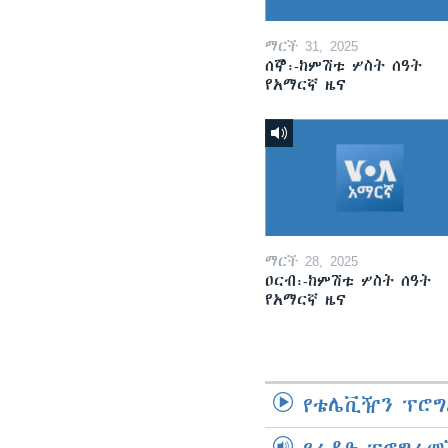
ማርች 31, 2025
ሰኞ፡-ከምሽቱ ሦስት ሰዓት
የአማርኛ ዜና
ማርች 28, 2025
ዐርብ፡-ከምሽቱ ሦስት ሰዓት
የአማርኛ ዜና
የቴሌቪዥን ፕሮግ