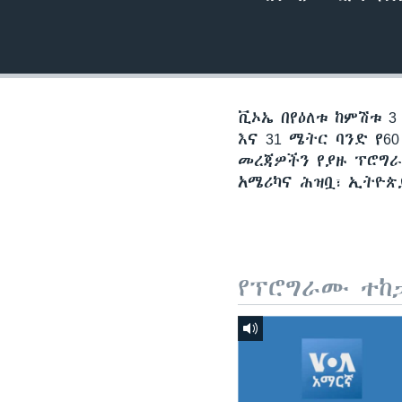
ቪኦኤ በየዕለቱ ከምሽቱ 3
እና 31 ሜትር ባንድ የ
መረጃዎችን የያዙ ፕሮግራ
አሜሪካና ሕዝቧ፣ ኢትዮጵ
የፕሮግራሙ ተከ