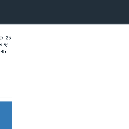
EMBED
፣ 25
ቅታዊ
ብ፣