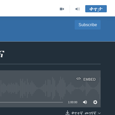
ቀጥታ
Subscribe
ና
EMBED
able
1:00:00
ቀጥተኛ መገናኛ