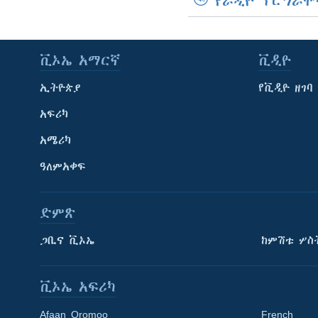
የራዲዮ ፕሮግራሞ
ቪኦኤ አማርኛ
ቪዲዮ
ኢትዮጵያ
የቪዲዮ ዘገባ
አፍሪካ
አሜሪካ
ዓለምአቀፍ
ድምጽ
ጋቢና ቪኦኤ
ከምሽቱ ሦስ
ቪኦኤ አፍሪካ
Afaan Oromoo
French