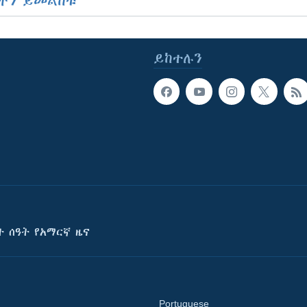
ችን ይመልከቱ
ይከተሉን
ት ሰዓት የአማርኛ ዜና
Portuguese