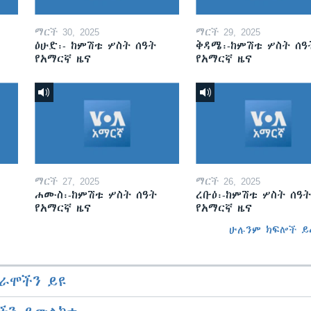
ማርች 30, 2025
ማርች 29, 2025
ዕሁድ፡- ከምሽቱ ሦስት ሰዓት
ቅዳሜ፡-ከምሽቱ ሦስት ሰዓ
የአማርኛ ዜና
የአማርኛ ዜና
ማርች 27, 2025
ማርች 26, 2025
ሐሙስ፡-ከምሽቱ ሦስት ሰዓት
ረቡዕ፡-ከምሽቱ ሦስት ሰዓት
የአማርኛ ዜና
የአማርኛ ዜና
ሁሉንም ክፍሎች ይ
ራሞችን ይዩ