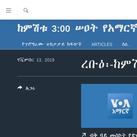
በቀላሉ
የመሥሪያ
ማገናኛዎች
ፈልግ
ከምሽቱ 3:00 ሠዐት የአማር
ዜና
ወደ
ኑሮ በጤንነት
ኢትዮጵያ
ዋናው
የፕሮግራሙ ተከታታይ ክፍሎች
ARTICLES
ስለ…
ይዘት
ጋቢና ቪኦኤ
አፍሪካ
እለፍ
ኖቬምበር 13, 2019
ረቡዕ፡-ከም
ከምሽቱ ሦስት ሰዓት የአማርኛ ዜና
ዓለምአቀፍ
ወደ
ዋናው
ቪዲዮ
አሜሪካ
ይዘት
የፎቶ መድብሎች
መካከለኛው ምሥራቅ
እለፍ
አጋሩ
ወደ
ክምችት
ዋናው
ይዘት
እለፍ
ብቅ ባይ መስኮት የ