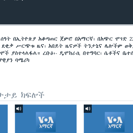
 ሰዓት በኢትዮጵያ አቆጣጠር ጀምሮ በአማርኛ፣ በአጭር ሞገድ 22
60 ደቂቃ ሥርጭቱ ዜና፣ አበይት ዜናዎች ትንታኔና ሌሎችም ወ
ሞች ያስተላልፋል። ረቡዕ፡- ዴሞክራሲ በተግባር፣ ሴቶችና ቤተሰ
ያዊያን ባሜሪካ
ታታይ ክፍሎች