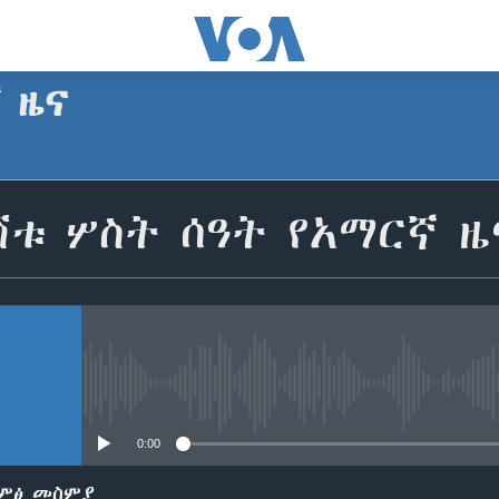
ኛ ዜና
SUBSCRIBE
ሽቱ ሦስት ሰዓት የአማርኛ ዜ
Apple Podcasts
ይድረሰኝ / ይላክልኝ
No media source currently avail
0:00
ድምፅ መስምያ