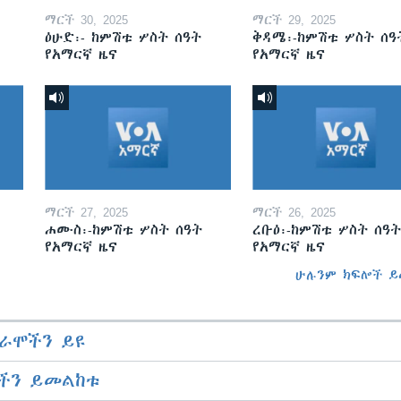
ማርች 30, 2025
ማርች 29, 2025
ዕሁድ፡- ከምሽቱ ሦስት ሰዓት
ቅዳሜ፡-ከምሽቱ ሦስት ሰዓ
የአማርኛ ዜና
የአማርኛ ዜና
ማርች 27, 2025
ማርች 26, 2025
ሐሙስ፡-ከምሽቱ ሦስት ሰዓት
ረቡዕ፡-ከምሽቱ ሦስት ሰዓት
የአማርኛ ዜና
የአማርኛ ዜና
ሁሉንም ክፍሎች ይ
ራሞችን ይዩ
ችን ይመልከቱ