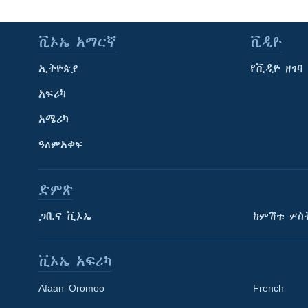
ቪኦኤ አማርኛ
ቪዲዮ
ኢትዮጵያ
የቪዲዮ ዘገባ
አፍሪካ
አሜሪካ
ዓለምአቀፍ
ድምጽ
ጋቢና ቪኦኤ
ከምሽቱ ሦስ
ቪኦኤ አፍሪካ
Afaan Oromoo
French