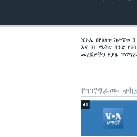
ቪኦኤ በየዕለቱ ከምሽቱ 3
እና 31 ሜትር ባንድ የ
መረጃዎችን የያዙ ፕሮግራ
የፕሮግራሙ ተከ