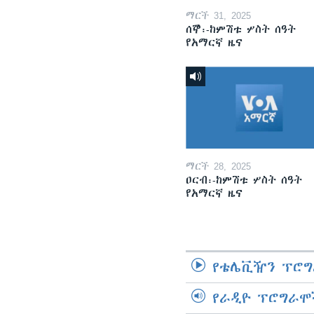
ማርች 31, 2025
ሰኞ፡-ከምሽቱ ሦስት ሰዓት
የአማርኛ ዜና
ማርች 28, 2025
ዐርብ፡-ከምሽቱ ሦስት ሰዓት
የአማርኛ ዜና
የቴሌቪዥን ፕሮግ
የራዲዮ ፕሮግራሞ