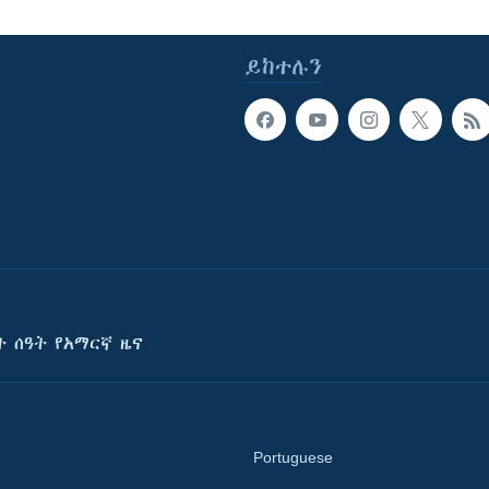
ይከተሉን
ት ሰዓት የአማርኛ ዜና
Portuguese