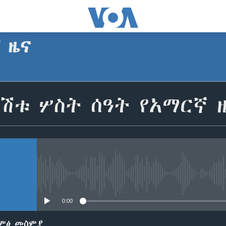
ኛ ዜና
SUBSCRIBE
ሽቱ ሦስት ሰዓት የአማርኛ 
Apple Podcasts
ይድረሰኝ / ይላክልኝ
No media source currently avail
0:00
ድምፅ መስምያ