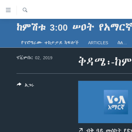
በቀላሉ
የመሥሪያ
ማገናኛዎች
ፈልግ
ከምሽቱ 3:00 ሠዐት የአማር
ዜና
ወደ
ኑሮ በጤንነት
ኢትዮጵያ
ዋናው
የፕሮግራሙ ተከታታይ ክፍሎች
ARTICLES
ስለ…
ይዘት
ጋቢና ቪኦኤ
አፍሪካ
እለፍ
ኖቬምበር 02, 2019
ቅዳሜ፡-ከም
ከምሽቱ ሦስት ሰዓት የአማርኛ ዜና
ዓለምአቀፍ
ወደ
ዋናው
ቪዲዮ
አሜሪካ
ይዘት
የፎቶ መድብሎች
መካከለኛው ምሥራቅ
እለፍ
አጋሩ
ወደ
ክምችት
ዋናው
ይዘት
እለፍ
ብቅ ባይ መስኮት የ