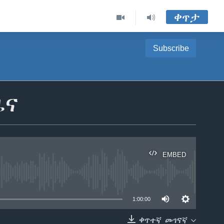
ቀጥታ
Subscribe
ዜና
EMBED
able
1:00:00
ቀጥተኛ መገናኛ