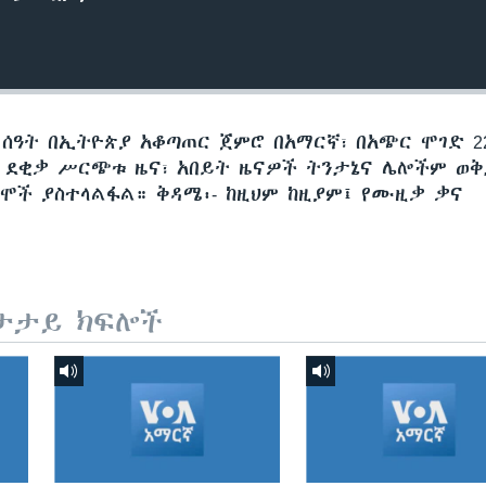
 ሰዓት በኢትዮጵያ አቆጣጠር ጀምሮ በአማርኛ፣ በአጭር ሞገድ 22
60 ደቂቃ ሥርጭቱ ዜና፣ አበይት ዜናዎች ትንታኔና ሌሎችም ወ
ሞች ያስተላልፋል። ቅዳሜ፡- ከዚህም ከዚያም፤ የሙዚቃ ቃና
ታታይ ክፍሎች